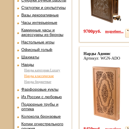
Сундуки ручной работы
Статуэтки и скульптуры
Вазы декоративные
Часы интерьерные
Каминные часы и
9700руб.
подробнее...
аксессуары из бронзы
Настольные игры
Офисный гольф
Нарды Адонис
Шахматы
Артикул: WGN-ADO
Нарды
Нарды категории Luxury
Нарды классические
Нарды бюджетные
Фарфоровые куклы
Из России с любовью
Подзорные трубы и
оптика
Колокола бронзовые
Копии огнестрельного
оружия
8450руб.
подробнее...