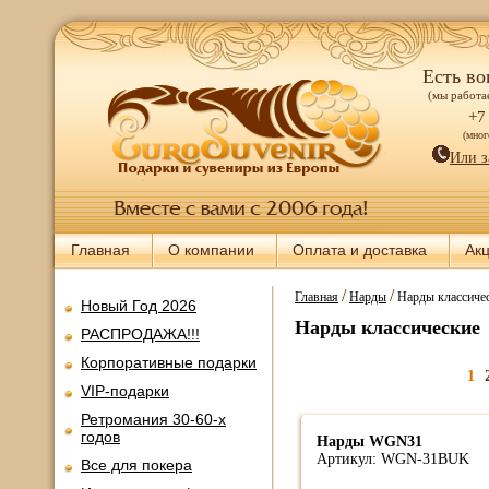
Есть во
(мы работае
+7
(мно
Или з
Главная
О компании
Оплата и доставка
Ак
/
/
Главная
Нарды
Нарды классиче
Новый Год 2026
Нарды классические
РАСПРОДАЖА!!!
Корпоративные подарки
1
VIP-подарки
Ретромания 30-60-х
годов
Нарды WGN31
Артикул: WGN-31BUK
Все для покера