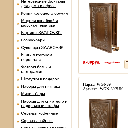
Интерьерные фонтаны
для дома и офиса
Копии холодного оружия
Модели кораблей и
морская тематика
Картины SWAROVSKI
Глобус-бары
Сувениры SWAROVSKI
Книги в кожаном
переплете
9700руб.
подробнее...
Фотоальбомы и
фоторамки
Шкатулки в подарок
Нарды WGN39
Наборы для пикника
Артикул: WGN-39BUK
Мини - бары
Наборы для спиртного и
подарочные штофы
Сервизы кофейные
Сервизы чайные