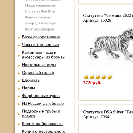
Маски венецианские
Статуэтки Фен Шуй
Статуэтка "Символ 2022 
Фэнтези тематика
Артикул: 15026
Декор для интерьера
Фигурки с юмором
Вазы декоративные
Часы интерьерные
Каминные часы и
аксессуары из бронзы
Настольные игры
Офисный гольф
Шахматы
3720руб.
Нарды
Фарфоровые куклы
Из России с любовью
Подзорные трубы и
Статуэтка DSA Silver "Бе
оптика
Артикул: 7034
Колокола бронзовые
Копии огнестрельного