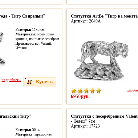
года - Тигр Свирепый"
Статуэтка ArtBe "Тигр на монета
Артикул: 2049A
Размеры:
11х6 см.
Материалы:
мраморная
крошка, покрытие серебром.
Производство:
Valenti,
Италия.
подробнее...
подробне
6950руб.
нгальский тигр"
Статуэтка с посеребрением Valent
- Телец" 7см
Артикул: 17723
Размеры:
50 см.
Материал:
мраморная