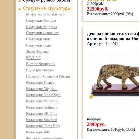
Сундуки ручной работы
24500руб.
Статуэтки и скульптуры
22500руб.
Вы экономите: 2000руб. (9%)
Мифические боги и герои
Статуэтки Фемиды
Статуэтки Фортуны
Статуэтки животных
Декоративная статуэтка ф
отличный подарок на Но
Статуэтки птиц
Артикул: 122241
Статуэтки людей
Знаки Зодиака
PAVONE
В стиле Steampunk
Виды транспорта
История и Символы России
Коллекция Disney
Коллекция Megridul
Коллекция Noble Style
Коллекция Parastone
Коллекция Sealmark
Коллекция SK Gifts
4500руб.
Коллекция Stratford
2890руб.
Коллекция Toms Drag
Вы экономите: 1610руб. (36%)
Коллекция БФ
Фигурки с пожеланиями