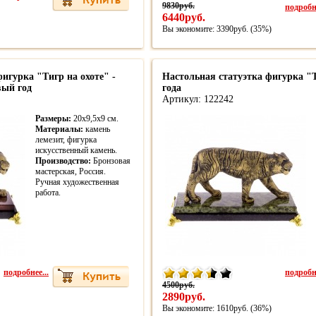
9830руб.
подробне
6440руб.
Вы экономите: 3390руб. (35%)
игурка "Тигр на охоте" -
Настольная статуэтка фигурка "Т
вый год
года
Артикул: 122242
Размеры:
20х9,5х9 см.
Материалы:
камень
лемезит, фигурка
искусственный камень.
Производство:
Бронзовая
мастерская, Россия.
Ручная художественная
работа.
подробнее...
подробне
4500руб.
2890руб.
Вы экономите: 1610руб. (36%)