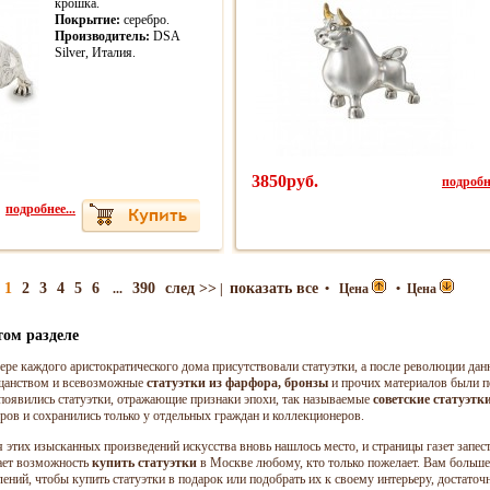
крошка.
Покрытие:
серебро.
Производитель:
DSA
Silver, Италия.
3850руб.
подробне
подробнее...
1
2
3
4
5
6
390
след >>
показать все
...
|
•
Цена
•
Цена
том разделе
ре каждого аристократического дома присутствовали статуэтки, а после революции дан
ещанством и всевозможные
статуэтки из фарфора, бронзы
и прочих материалов были п
 появились статуэтки, отражающие признаки эпохи, так называемые
советские статуэтк
еров и сохранились только у отдельных граждан и коллекционеров.
 этих изысканных произведений искусства вновь нашлось место, и страницы газет запе
дает возможность
купить статуэтки
в Москве любому, кто только пожелает. Вам больше
ений, чтобы купить статуэтки в подарок или подобрать их к своему интерьеру, достаточ