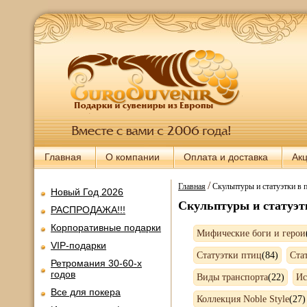
Главная
О компании
Оплата и доставка
Ак
/
Главная
Скульптуры и статуэтки в 
Новый Год 2026
Скульптуры и статуэт
РАСПРОДАЖА!!!
Корпоративные подарки
Мифические боги и герои
VIP-подарки
Статуэтки птиц
(84)
Ста
Ретромания 30-60-х
годов
Виды транспорта
(22)
Ис
Все для покера
Коллекция Noble Style
(27