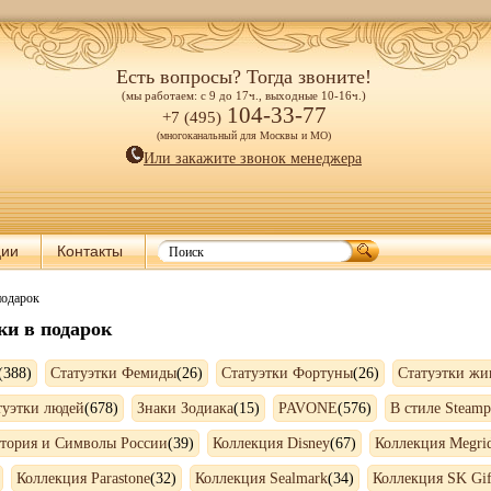
Есть вопросы? Тогда звоните!
(мы работаем: с 9 до 17ч., выходные 10-16ч.)
104-33-77
+7 (495)
(многоканальный для Москвы и МО)
Или закажите звонок менеджера
ции
Контакты
подарок
ки в подарок
(388)
Статуэтки Фемиды
(26)
Статуэтки Фортуны
(26)
Статуэтки жи
туэтки людей
(678)
Знаки Зодиака
(15)
PAVONE
(576)
В стиле Steam
тория и Символы России
(39)
Коллекция Disney
(67)
Коллекция Megri
)
Коллекция Parastone
(32)
Коллекция Sealmark
(34)
Коллекция SK Gif