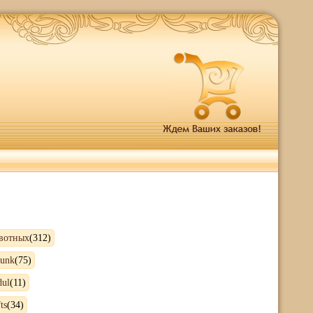
вотных
(312)
punk
(75)
dul
(11)
ts
(34)