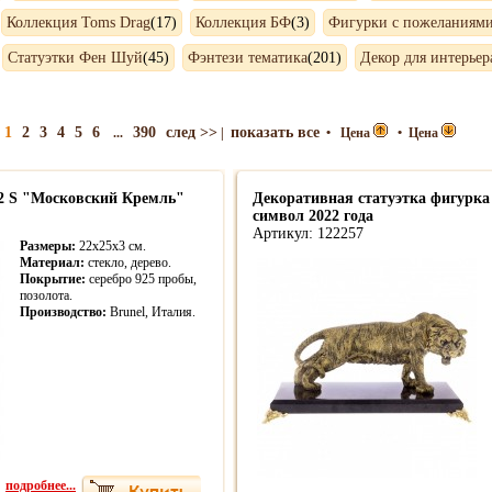
Коллекция Toms Drag
(17)
Коллекция БФ
(3)
Фигурки с пожеланиям
Статуэтки Фен Шуй
(45)
Фэнтези тематика
(201)
Декор для интерьер
1
2
3
4
5
6
390
след >>
показать все
...
|
•
Цена
•
Цена
2 S "Московский Кремль"
Декоративная статуэтка фигурка
символ 2022 года
Артикул: 122257
Размеры:
22х25х3 см.
Материал:
стекло, дерево.
Покрытие:
серебро 925 пробы,
позолота.
Производство:
Brunel, Италия.
подробнее...