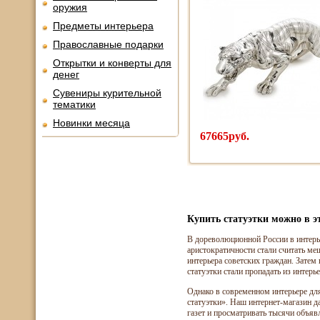
оружия
Предметы интерьера
Православные подарки
Открытки и конверты для
денег
Сувениры курительной
тематики
Новинки месяца
67665руб.
Купить статуэтки можно в э
В дореволюционной России в интерье
аристократичности стали считать м
интерьера советских граждан. Затем
статуэтки стали пропадать из интерь
Однако в современном интерьере для
статуэтки». Наш интернет-магазин 
газет и просматривать тысячи объявл