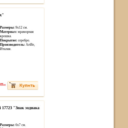
х"
Размеры:
9х12 см.
Материал:
мраморная
крошка.
Покрытие:
серебро.
Производитель:
ArtBe,
Италия.
е...
i 17723 "Знак зодиака
Размеры:
6х7 см.