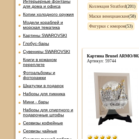
Интерьерные фонтаны
для дома и офиса
Коллекция Stratford
(201)
Копии холодного оружия
Маски венецианские
(58)
Модели кораблей и
Фигурки с юмором
(53)
морская тематика
Картины SWAROVSKI
Глобус-бары
Сувениры SWAROVSKI
Картина Brunel ARMO/80
Книги в кожаном
Артикул: 59744
переплете
Фотоальбомы и
фоторамки
Шкатулки в подарок
Наборы для пикника
Мини - бары
Наборы для спиртного и
подарочные штофы
Сервизы кофейные
Сервизы чайные