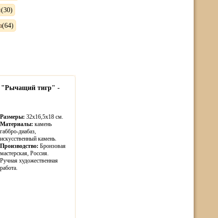
и
(30)
а
(64)
 "Рычащий тигр" -
Размеры:
32х16,5х18 см.
Материалы:
камень
габбро-диабаз,
искусственный камень.
Производство:
Бронзовая
мастерская, Россия.
Ручная художественная
работа.