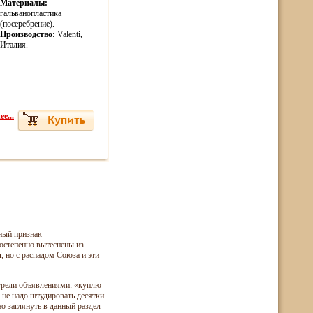
Материалы:
гальванопластика
(посеребрение).
Производство:
Valenti,
Италия.
е...
ный признак
остепенно вытеснены из
и
, но с распадом Союза и эти
стрели объявлениями: «куплю
 не надо штудировать десятки
но заглянуть в данный раздел