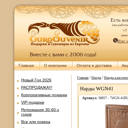
Есть во
(мы работае
+7
(мно
Или з
Главная
О компании
Оплата и доставка
Ак
/
/
Главная
Нарды
Нарды классиче
Новый Год 2026
РАСПРОДАЖА!!!
Нарды WGN41
Корпоративные подарки
Артикул:
30857 - "WGN-41B
VIP-подарки
Ретромания 30-60-х
годов
Все для покера