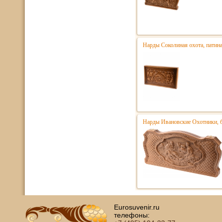
Нарды Соколиная охота, патин
Нарды Ивановские Охотники, 
Eurosuvenir.ru
телефоны: