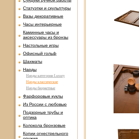
Сундуки ручной работы
Статуэтки и скульптуры
Вазы декоративные
Часы интерьерные
Каминные часы и
аксессуары из бронзы
Настольные игры
Офисный гольф
Шахматы
Нарды
Нарды категории Luxury
Нарды классические
Нарды бюджетные
Фарфоровые куклы
Из России с любовью
Подзорные трубы и
оптика
Колокола бронзовые
Копии огнестрельного
оружия