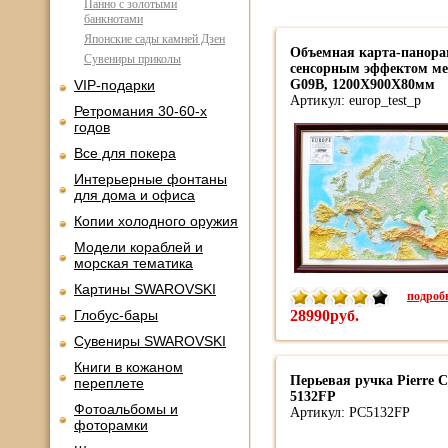
Панно с золотыми
банкнотами
Японские сады камней Дзен
Объемная карта-панора
Сувениры приколы
сенсорным эффектом ме
VIP-подарки
G09B, 1200Х900Х80мм
Артикул: europ_test_p
Ретромания 30-60-х
годов
Все для покера
Интерьерные фонтаны
для дома и офиса
Копии холодного оружия
Модели кораблей и
морская тематика
Картины SWAROVSKI
подробн
Глобус-бары
28990руб.
Сувениры SWAROVSKI
Книги в кожаном
Перьевая ручка Pierre 
переплете
5132FP
Фотоальбомы и
Артикул: PC5132FP
фоторамки