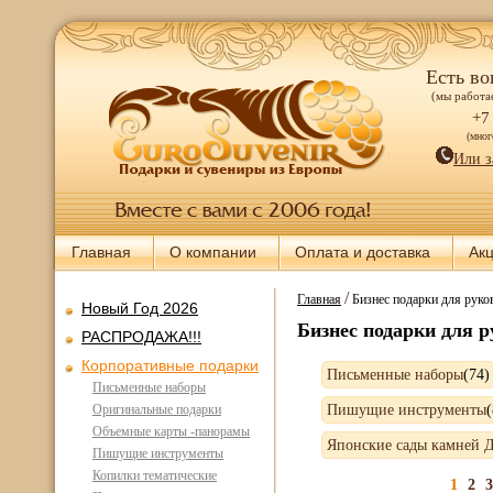
Есть во
(мы работае
+7
(мно
Или з
Главная
О компании
Оплата и доставка
Ак
/
Главная
Бизнес подарки для руков
Новый Год 2026
Бизнес подарки для р
РАСПРОДАЖА!!!
Корпоративные подарки
Письменные наборы
(74
Письменные наборы
Оригинальные подарки
Пишущие инструменты
Объемные карты -панорамы
Японские сады камней 
Пишущие инструменты
Копилки тематические
1
2
3