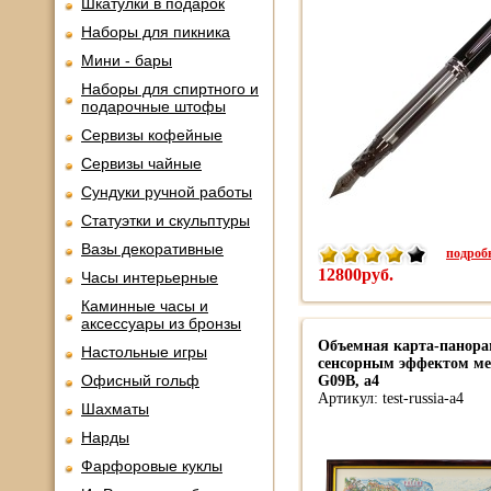
Шкатулки в подарок
Наборы для пикника
Мини - бары
Наборы для спиртного и
подарочные штофы
Сервизы кофейные
Сервизы чайные
Сундуки ручной работы
Статуэтки и скульптуры
Вазы декоративные
подробн
12800руб.
Часы интерьерные
Каминные часы и
аксессуары из бронзы
Объемная карта-панора
Настольные игры
сенсорным эффектом ме
Офисный гольф
G09B, a4
Артикул: test-russia-a4
Шахматы
Нарды
Фарфоровые куклы