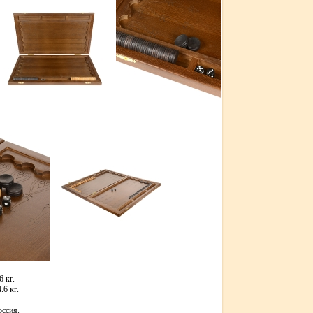
6 кг.
.6 кг.
ссия.