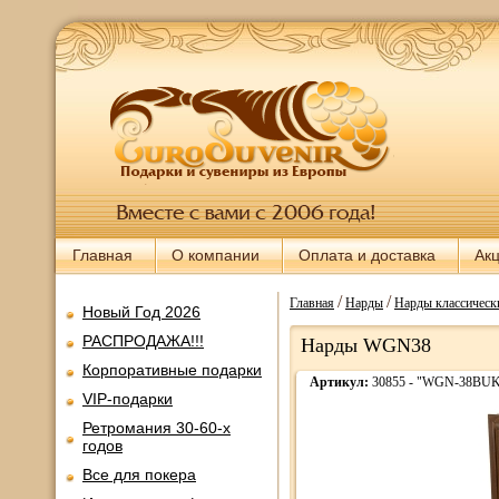
Главная
О компании
Оплата и доставка
Ак
/
/
Главная
Нарды
Нарды классическ
Новый Год 2026
РАСПРОДАЖА!!!
Нарды WGN38
Корпоративные подарки
Артикул:
30855 - "WGN-38BU
VIP-подарки
Ретромания 30-60-х
годов
Все для покера