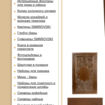
Интерьерные фонтаны
для дома и офиса
Копии холодного оружия
Модели кораблей и
морская тематика
Картины SWAROVSKI
Глобус-бары
Сувениры SWAROVSKI
Книги в кожаном
переплете
Фотоальбомы и
фоторамки
Шкатулки в подарок
Наборы для пикника
Мини - бары
Наборы для спиртного и
подарочные штофы
Сервизы кофейные
Сервизы чайные