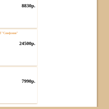
8830р.
NT "Симфония"
24500р.
7990р.