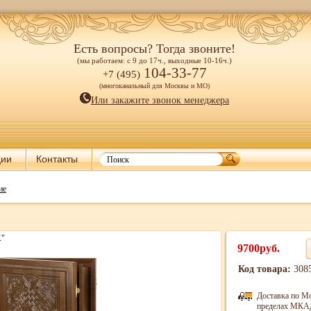
Есть вопросы? Тогда звоните!
(мы работаем: с 9 до 17ч., выходные 10-16ч.)
104-33-77
+7 (495)
(многоканальный для Москвы и МО)
Или закажите звонок менеджера
ции
Контакты
ие
K"
9700руб.
Код товара:
308
Доставка по М
пределах МКАД