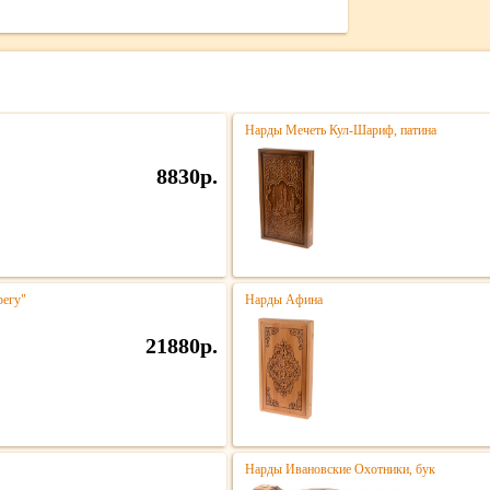
Нарды Мечеть Кул-Шариф, патина
8830р.
регу"
Нарды Афина
21880р.
Нарды Ивановские Охотники, бук