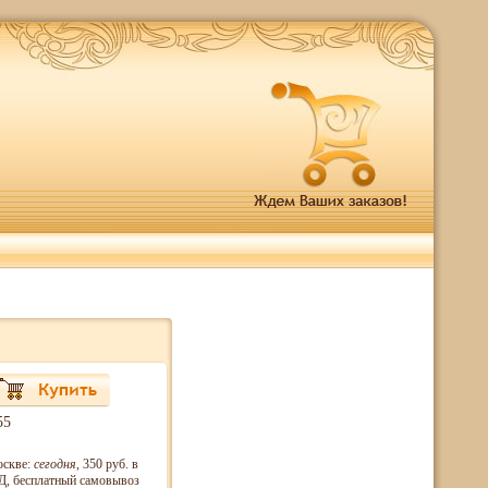
55
оскве:
сегодня
, 350 руб. в
, бесплатный самовывоз