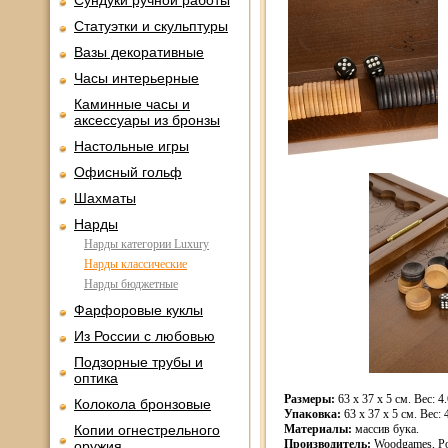
Сундуки ручной работы
Статуэтки и скульптуры
Вазы декоративные
Часы интерьерные
Каминные часы и
аксессуары из бронзы
Настольные игры
Офисный гольф
Шахматы
Нарды
Нарды категории Luxury
Нарды классические
Нарды бюджетные
Фарфоровые куклы
Из России с любовью
Подзорные трубы и
оптика
Размеры:
63 x 37 x 5 см. Вес: 4.
Колокола бронзовые
Упаковка:
63 x 37 x 5 см. Вес: 4
Копии огнестрельного
Материалы:
массив бука.
Производитель:
Woodgames, Ро
оружия