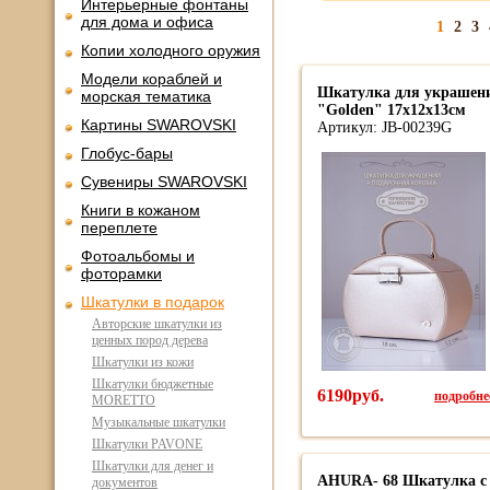
Интерьерные фонтаны
для дома и офиса
1
2
3
Копии холодного оружия
Модели кораблей и
Шкатулка для украшений
морская тематика
"Golden" 17х12х13см
Картины SWAROVSKI
Артикул: JB-00239G
Глобус-бары
Сувениры SWAROVSKI
Книги в кожаном
переплете
Фотоальбомы и
фоторамки
Шкатулки в подарок
Авторские шкатулки из
ценных пород дерева
Шкатулки из кожи
Шкатулки бюджетные
6190руб.
подробнее
MORETTO
Музыкальные шкатулки
Шкатулки PAVONE
Шкатулки для денег и
AHURA- 68 Шкатулка с
документов