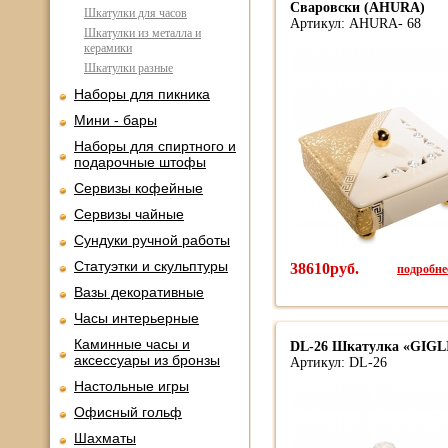
Сваровски (AHURA)
Шкатулки для часов
Артикул: AHURA- 68
Шкатулки из металла и
керамики
Шкатулки разные
Наборы для пикника
Мини - бары
Наборы для спиртного и
подарочные штофы
Сервизы кофейные
Сервизы чайные
Сундуки ручной работы
Статуэтки и скульптуры
38610руб.
подробнее
Вазы декоративные
Часы интерьерные
Каминные часы и
DL-26 Шкатулка «GIGL
аксессуары из бронзы
Артикул: DL-26
Настольные игры
Офисный гольф
Шахматы