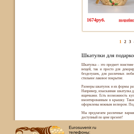
1674руб.
подробнее
1
2
3
Шкатулки для подарк
Шкатулка – это предмет поистине
вещей, так и просто для декори
безделушек, для различных люби
стильное лаковое покрытие.
Размеры шкатулок и их формы разл
Например, изысканная шкатулка д
ящичками. Есть возможность купи
вмонтированным в крышку. Такие
оформлены нежным велюром. Под
Мы предлагаем различные вариа
доступный по цене презент!
Eurosuvenir.ru
телефоны: