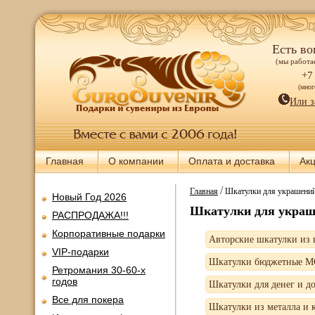
Есть во
(мы работае
+7
(мно
Или з
Главная
О компании
Оплата и доставка
Ак
/
Главная
Шкатулки для украшений
Новый Год 2026
Шкатулки для украш
РАСПРОДАЖА!!!
Корпоративные подарки
Авторские шкатулки из 
VIP-подарки
Шкатулки бюджетные 
Ретромания 30-60-х
годов
Шкатулки для денег и д
Все для покера
Шкатулки из металла и 