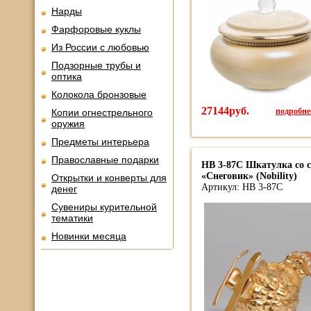
Нарды
Фарфоровые куклы
Из России с любовью
Подзорные трубы и
оптика
Колокола бронзовые
27144руб.
подробнее
Копии огнестрельного
оружия
Предметы интерьера
Православные подарки
HB 3-87С Шкатулка со 
«Снеговик» (Nobility)
Открытки и конверты для
Артикул: HB 3-87С
денег
Сувениры курительной
тематики
Новинки месяца