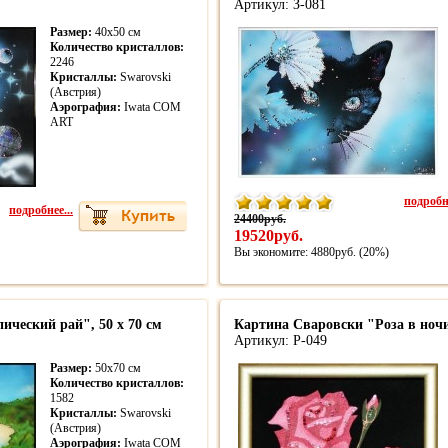
Артикул: З-081
Размер:
40х50 см
Количество кристаллов:
2246
Кристаллы:
Swarovski
(Австрия)
Аэрография:
Iwata COM
ART
подробне
подробнее...
24400руб.
19520руб.
Вы экономите: 4880руб. (20%)
ический рай", 50 х 70 см
Картина Сваровски "Роза в ночи"
Артикул: Р-049
Размер:
50х70 см
Количество кристаллов:
1582
Кристаллы:
Swarovski
(Австрия)
Аэрография:
Iwata COM