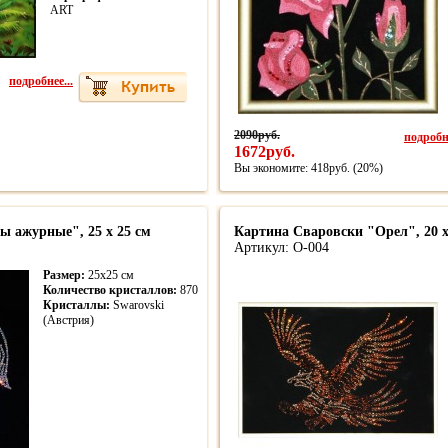
ART
подробнее...
2090руб.
подробне
1672руб.
Вы экономите: 418руб. (20%)
 ажурные", 25 х 25 см
Картина Сваровски "Орел", 20 х
Артикул: О-004
Размер:
25х25 см
Количество кристаллов:
870
Кристаллы:
Swarovski
(Австрия)