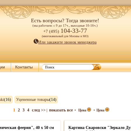
Есть вопросы? Тогда звоните!
(мы работаем: с 9 до 17ч., выходные 10-16ч.)
104-33-77
+7 (495)
(многоканальный для Москвы и МО)
Или закажите звонок менеджера
ции
Контакты
ski
(16)
Уцененные товары
(14)
1
2
3
4
след >>
показать все
|
•
Цена
•
Цена
ическая феерия", 40 х 50 см
Картина Сваровски "Зеркало Душ