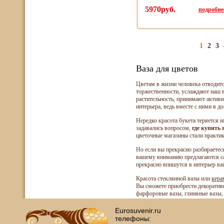
5970руб.
подробнее
1
2
3
Ваза для цветов
Цветам в жизни человека отводитс
торжественности, услаждают наш в
растительность, принимают активн
интерьера, ведь вместе с ними в 
Нередко красота букета теряется и
задавались вопросом,
где купить 
цветочные магазины стали практик
Но если вы прекрасно разбираетесь
вашему вниманию предлагаются са
прекрасно впишутся в интерьер ва
Красота стеклянной вазы или
кера
Вы сможете приобрести декоратив
фарфоровые вазы, глиняные вазы, 
Eurosuvenir.ru
телефоны: