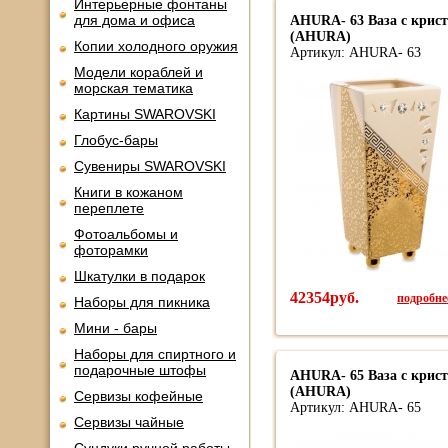
Интерьерные фонтаны
для дома и офиса
AHURA- 63 Ваза с крис
(AHURA)
Копии холодного оружия
Артикул: AHURA- 63
Модели кораблей и
морская тематика
Картины SWAROVSKI
Глобус-бары
Сувениры SWAROVSKI
Книги в кожаном
переплете
Фотоальбомы и
фоторамки
Шкатулки в подарок
42354руб.
подробнее
Наборы для пикника
Мини - бары
Наборы для спиртного и
подарочные штофы
AHURA- 65 Ваза с крис
(AHURA)
Сервизы кофейные
Артикул: AHURA- 65
Сервизы чайные