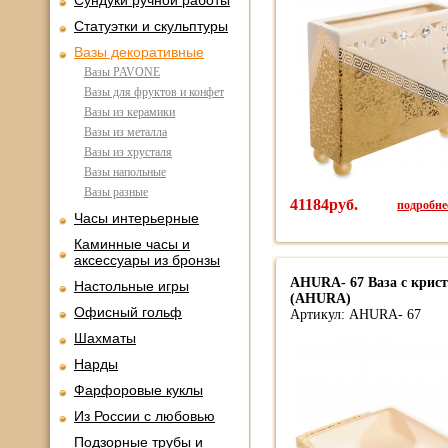
Сундуки ручной работы
Статуэтки и скульптуры
Вазы декоративные
Вазы PAVONE
Вазы для фруктов и конфет
Вазы из керамики
Вазы из металла
Вазы из хрусталя
Вазы напольные
Вазы разные
41184руб.
подробнее
Часы интерьерные
Каминные часы и
аксессуары из бронзы
AHURA- 67 Ваза с крис
Настольные игры
(AHURA)
Офисный гольф
Артикул: AHURA- 67
Шахматы
Нарды
Фарфоровые куклы
Из России с любовью
Подзорные трубы и