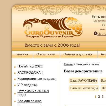
Есть во
(мы работае
+7
(мно
Или з
Главная
О компании
Оплата и доставка
Ак
/
Главная
Вазы декоративные
Новый Год 2026
Вазы декоративные
РАСПРОДАЖА!!!
Корпоративные подарки
Вазы PAVONE
(69)
Ваз
VIP-подарки
Вазы из металла
(3)
Ва
Ретромания 30-60-х
годов
1
2
3
Все для покера