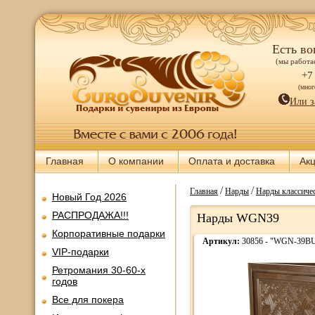
Есть во
(мы работае
+7
(мно
Или з
Главная
О компании
Оплата и доставка
Ак
/
/
Главная
Нарды
Нарды классиче
Новый Год 2026
РАСПРОДАЖА!!!
Нарды WGN39
Корпоративные подарки
Артикул:
30856 - "WGN-39B
VIP-подарки
Ретромания 30-60-х
годов
Все для покера