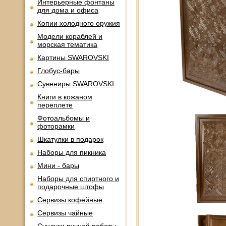
Интерьерные фонтаны
для дома и офиса
Копии холодного оружия
Модели кораблей и
морская тематика
Картины SWAROVSKI
Глобус-бары
Сувениры SWAROVSKI
Книги в кожаном
переплете
Фотоальбомы и
фоторамки
Шкатулки в подарок
Наборы для пикника
Мини - бары
Наборы для спиртного и
подарочные штофы
Сервизы кофейные
Сервизы чайные