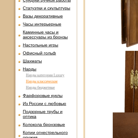
Сундуки ручной работы
Статуэтки и скульптуры
Вазы декоративные
Часы интерьерные
Каминные часы и
аксессуары из бронзы
Настольные игры
Офисный гольф
Шахматы
Нарды
Нарды категории Luxury
Нарды классические
Нарды бюджетные
Фарфоровые куклы
Из России с любовью
Подзорные трубы и
оптика
Колокола бронзовые
Копии огнестрельного
оружия