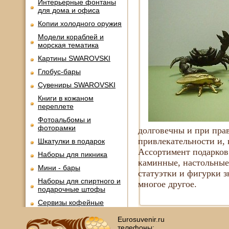
Интерьерные фонтаны
для дома и офиса
Копии холодного оружия
Модели кораблей и
морская тематика
Картины SWAROVSKI
Глобус-бары
Сувениры SWAROVSKI
Книги в кожаном
переплете
Фотоальбомы и
фоторамки
долговечны и при прав
привлекательности и, 
Шкатулки в подарок
Ассортимент подарков
Наборы для пикника
каминные, настольные
Мини - бары
статуэтки и фигурки з
Наборы для спиртного и
многое другое.
подарочные штофы
Сервизы кофейные
Сервизы чайные
Eurosuvenir.ru
телефоны: