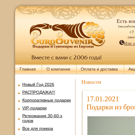
Есть во
(мы работае
+7
(мно
Или з
Главная
О компании
Оплата и доставка
Ак
Новости
Новый Год 2026
РАСПРОДАЖА!!!
17.01.2021
Корпоративные подарки
Подарки из бр
VIP-подарки
Ретромания 30-60-х
годов
Все для покера