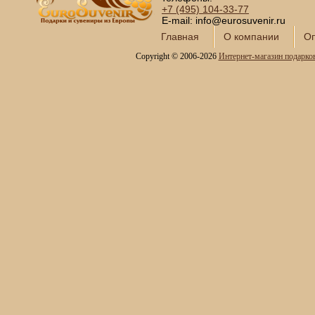
Сундуки ручной работы
+7 (495)
104-33-77
Статуэтки и скульптуры
E-mail: info@eurosuvenir.ru
Вазы декоративные
Главная
О компании
Оп
Часы интерьерные
Copyright © 2006-2026
Интернет-магазин подарко
Каминные часы и
аксессуары из бронзы
Настольные игры
Офисный гольф
Шахматы
Нарды
Фарфоровые куклы
Из России с любовью
Подзорные трубы и
оптика
Колокола бронзовые
Копии огнестрельного
оружия
Предметы интерьера
Православные подарки