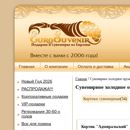
Главная
О компании
Оплата и доставка
Ак
/
Главная
Сувенирное холодное оруж
Новый Год 2026
Сувенирное холодное о
РАСПРОДАЖА!!!
Корпоративные подарки
Кортики сувенирные
(54)
VIP-подарки
Ретромания 30-60-х
годов
Все для покера
Кортик "Адмиральский"