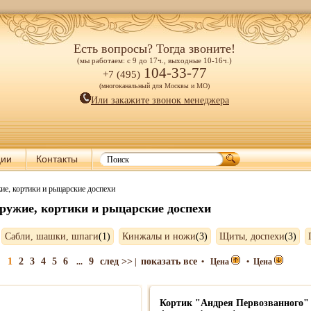
Есть вопросы? Тогда звоните!
(мы работаем: с 9 до 17ч., выходные 10-16ч.)
104-33-77
+7 (495)
(многоканальный для Москвы и МО)
Или закажите звонок менеджера
ции
Контакты
ие, кортики и рыцарские доспехи
ружие, кортики и рыцарские доспехи
Сабли, шашки, шпаги
(1)
Кинжалы и ножи
(3)
Щиты, доспехи
(3)
1
2
3
4
5
6
9
след >>
показать все
...
|
•
Цена
•
Цена
Кортик "Андрея Первозванного"