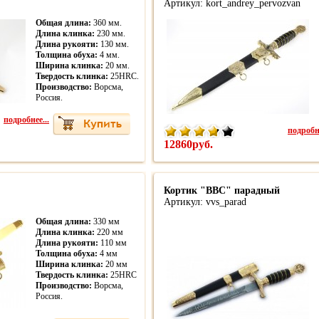
Артикул: kort_andrey_pervozvan
Общая длина:
360 мм.
Длина клинка:
230 мм.
Длина рукояти:
130 мм.
Толщина обуха:
4 мм.
Ширина клинка:
20 мм.
Твердость клинка:
25HRC.
Производство:
Ворсма,
Россия.
подробнее...
подробне
12860руб.
Кортик "ВВС" парадный
Артикул: vvs_parad
Общая длина:
330 мм
Длина клинка:
220 мм
Длина рукояти:
110 мм
Толщина обуха:
4 мм
Ширина клинка:
20 мм
Твердость клинка:
25HRC
Производство:
Ворсма,
Россия.