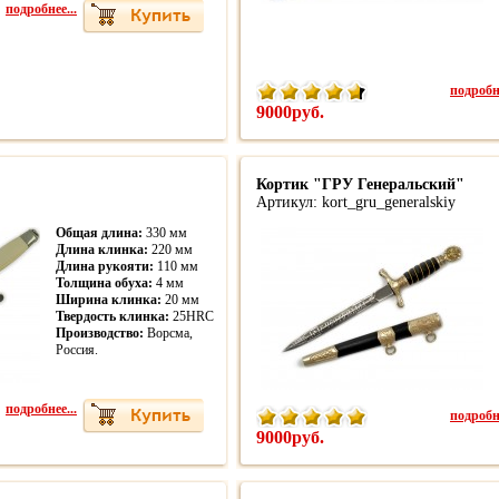
подробнее...
подробне
9000руб.
Кортик "ГРУ Генеральский"
Артикул: kort_gru_generalskiy
Общая длина:
330 мм
Длина клинка:
220 мм
Длина рукояти:
110 мм
Толщина обуха:
4 мм
Ширина клинка:
20 мм
Твердость клинка:
25HRC
Производство:
Ворсма,
Россия.
подробнее...
подробне
9000руб.