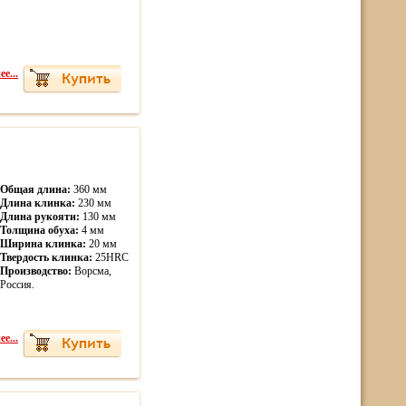
е...
Общая длина:
360 мм
Длина клинка:
230 мм
Длина рукояти:
130 мм
Толщина обуха:
4 мм
Ширина клинка:
20 мм
Твердость клинка:
25HRC
Производство:
Ворсма,
Россия.
е...