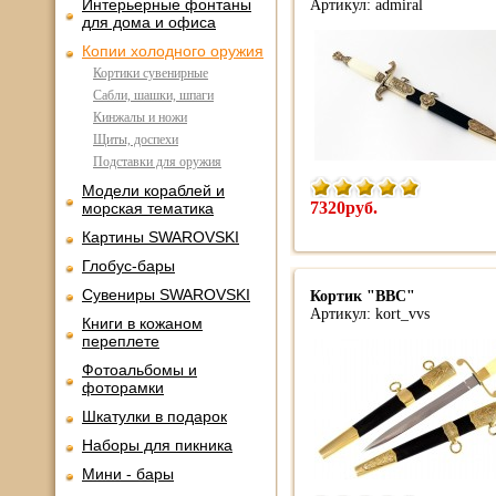
Интерьерные фонтаны
Артикул: admiral
для дома и офиса
Копии холодного оружия
Кортики сувенирные
Сабли, шашки, шпаги
Кинжалы и ножи
Щиты, доспехи
Подставки для оружия
Модели кораблей и
7320руб.
морская тематика
Картины SWAROVSKI
Глобус-бары
Сувениры SWAROVSKI
Кортик "ВВС"
Артикул: kort_vvs
Книги в кожаном
переплете
Фотоальбомы и
фоторамки
Шкатулки в подарок
Наборы для пикника
Мини - бары