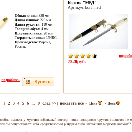
Кортик "МВД"
Артикул: kort-mvd
Общая длина:
330 мм
Длина клинка:
220 мм
Длина рукояти:
110 мм
Толщина обуха:
4 мм
Ширина клинка:
20 мм
Твердость клинка:
25HRC
Производство:
Ворсма,
Россия.
подробне
7320руб.
подробнее...
1
2
3
4
5
6
9
след >>
показать все
...
|
•
Цена
•
Цена
пособно вызвать у мужчин небывалый восторг, копии холодного оружия являются не
отел бы почувствовать себя средневековым рыцарем либо настоящим морским волком!?