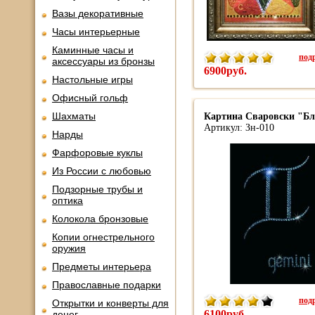
Вазы декоративные
Часы интерьерные
Каминные часы и
подр
аксессуары из бронзы
6900руб.
Настольные игры
Офисный гольф
Шахматы
Картина Сваровски "Бли
Артикул: Зн-010
Нарды
Фарфоровые куклы
Из России с любовью
Подзорные трубы и
оптика
Колокола бронзовые
Копии огнестрельного
оружия
Предметы интерьера
Православные подарки
подр
Открытки и конверты для
6100руб.
денег