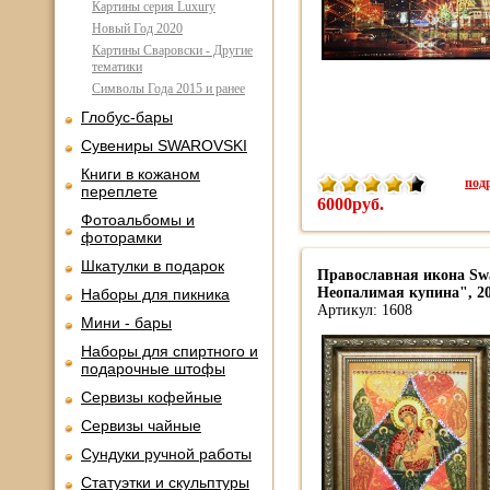
Картины серия Luxury
Новый Год 2020
Картины Сваровски - Другие
тематики
Символы Года 2015 и ранее
Глобус-бары
Сувениры SWAROVSKI
Книги в кожаном
подр
переплете
6000руб.
Фотоальбомы и
фоторамки
Шкатулки в подарок
Православная икона Swa
Неопалимая купина", 20
Наборы для пикника
Артикул: 1608
Мини - бары
Наборы для спиртного и
подарочные штофы
Сервизы кофейные
Сервизы чайные
Сундуки ручной работы
Статуэтки и скульптуры