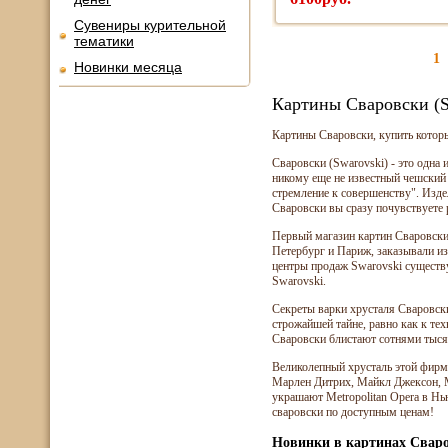
Сувениры курительной
тематики
1
Новинки месяца
Картины Сваровски (S
Картины Сваровски, купить котор
Сваровски (Swarovski) - это одна
никому еще не известный чешский 
стремление к совершенству". Изде
Сваровски вы сразу почувствуете р
Первый магазин картин Сваровски 
Петербург и Париж, заказывали изд
центры продаж Swarovski существу
Swarovski.
Секреты варки хрусталя Сваровски
строжайшей тайне, равно как к те
Сваровски блистают сотнями тыся
Великолепный хрусталь этой фир
Марлен Дитрих, Майкл Джексон, 
украшают Metropolitan Opera в Н
сваровски по доступным ценам!
Новинки в картинах Сваро