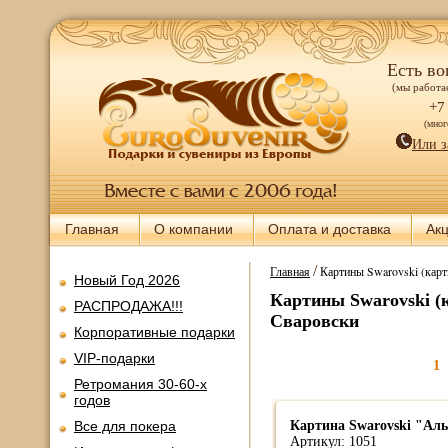
Есть во
(мы работае
+7
(мно
Или з
Главная
О компании
Оплата и доставка
Ак
/
Главная
Картины Swarovski (карт
Новый Год 2026
Картины Swarovski (
РАСПРОДАЖА!!!
Сваровски
Корпоративные подарки
VIP-подарки
1
Ретромания 30-60-х
годов
Все для покера
Картина Swarovski "Ал
Артикул: 1051