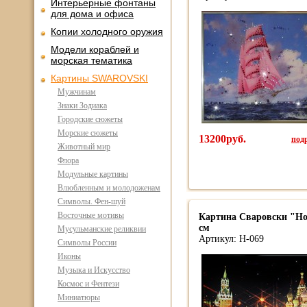
Интерьерные фонтаны
для дома и офиса
Копии холодного оружия
Модели кораблей и
морская тематика
Картины SWAROVSKI
Мужчинам
Знаки Зодиака
Городские сюжеты
Морские сюжеты
13200руб.
подр
Животный мир
Флора
Модульные картины
Влюбленным и молодоженам
Символы. Фен-шуй
Восточные мотивы
Картина Сваровски "Но
см
Мусульманские реликвии
Артикул: Н-069
Символы России
Иконы
Музыка и Искусство
Космос и Фентези
Миниатюры