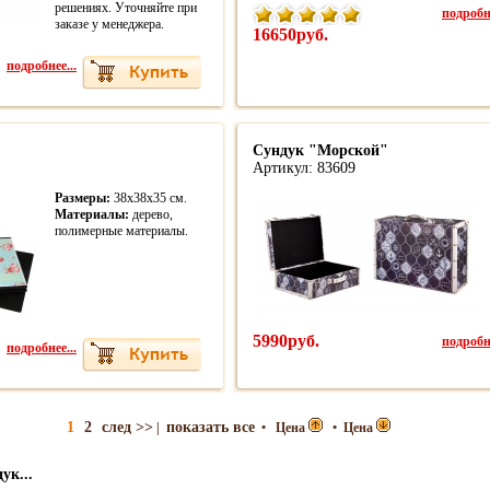
решениях. Уточняйте при
подробне
заказе у менеджера.
16650руб.
подробнее...
Сундук "Морской"
Артикул: 83609
Размеры:
38x38x35 см.
Материалы:
дерево,
полимерные материалы.
5990руб.
подробне
подробнее...
1
2
след >>
показать все
|
•
Цена
•
Цена
ук...