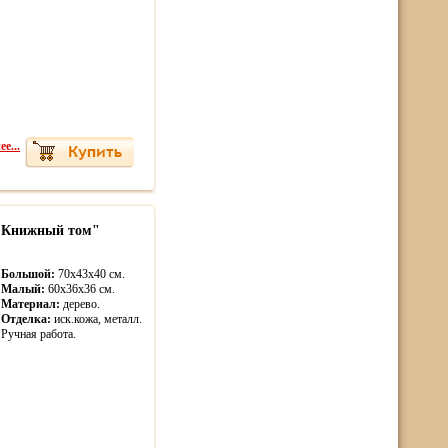
е...
 "Книжный том"
Большой:
70х43х40 см.
Малый:
60х36х36 см.
Материал:
дерево.
Отделка:
иск.кожа, металл.
Ручная работа.