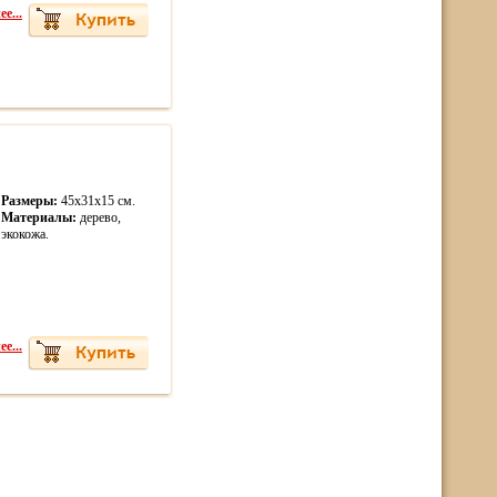
е...
Размеры:
45х31х15 см.
Материалы:
дерево,
экокожа.
е...