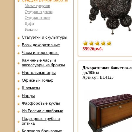
Сундуки ручной работы
Малые сундучки
Сундуки из дерева
Сундуки из кожи
Пуфы
Банкетки
Статуэтки и скульптуры
Вазы декоративные
55926руб.
Часы интерьерные
Каминные часы и
аксессуары из бронзы
Декоративная банкетка-об
Настольные игры
дл.105см
Артикул: EL4125
Офисный гольф
Шахматы
Нарды
Фарфоровые куклы
Из России с любовью
Подзорные трубы и
оптика
Колокола бронзовые