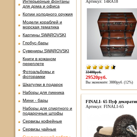
Интерьерные фонтаны
Артикул: 14RA18
для дома и офиса
Копии холодного оружия
Модели кораблей и
морская тематика
Картины SWAROVSKI
Глобус-бары
Сувениры SWAROVSKI
Книги в кожаном
переплете
Фотоальбомы и
33400руб.
фоторамки
29520руб.
Вы экономите: 3880руб. (12%)
Шкатулки в подарок
Наборы для пикника
Мини - бары
FINALI- 65 Пуф декоратив
Артикул: FINALI-65
Наборы для спиртного и
подарочные штофы
Сервизы кофейные
Сервизы чайные