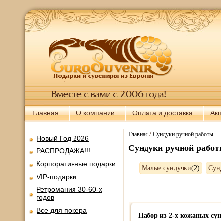
Главная
О компании
Оплата и доставка
Ак
/
Главная
Сундуки ручной работы
Новый Год 2026
Сундуки ручной рабо
РАСПРОДАЖА!!!
Корпоративные подарки
Малые сундучки
(2)
Сун
VIP-подарки
Ретромания 30-60-х
годов
Все для покера
Набор из 2-х кожаных сун