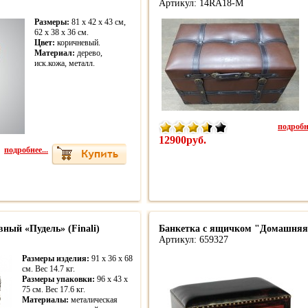
Артикул: 14RA18-M
Размеры:
81 х 42 х 43 см,
62 х 38 х 36 см.
Цвет:
коричневый.
Материал:
дерево,
иск.кожа, металл.
подробне
12900руб.
подробнее...
ный «Пудель» (Finali)
Банкетка с ящичком "Домашняя
Артикул: 659327
Размеры изделия:
91 x 36 x 68
см. Вес 14.7 кг.
Размеры упаковки:
96 x 43 x
75 см. Вес 17.6 кг.
Материалы:
металическая