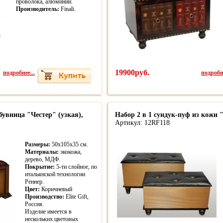
проволока, алюминий.
Производитель:
Finali.
подробнее...
19900руб.
подробне
увница "Честер" (узкая),
Набор 2 в 1 сундук-пуф из кожи
Артикул: 12RF118
Размеры:
50х105х35 см.
Материалы:
экокожа,
дерево, МДФ.
Покрытие:
5-ти слойное, по
итальянской технологии
Реннер.
Цвет:
Коричневый
Производство:
Elite Gift,
Россия.
Изделие имеется в
нескольких цветовых