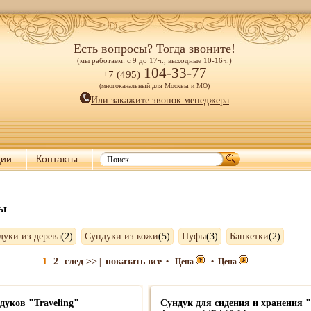
Есть вопросы? Тогда звоните!
(мы работаем: с 9 до 17ч., выходные 10-16ч.)
104-33-77
+7 (495)
(многоканальный для Москвы и МО)
Или закажите звонок менеджера
ции
Контакты
ты
дуки из дерева
(2)
Сундуки из кожи
(5)
Пуфы
(3)
Банкетки
(2)
1
2
след >>
показать все
|
•
Цена
•
Цена
дуков "Traveling"
Cундук для сидения и хранения "