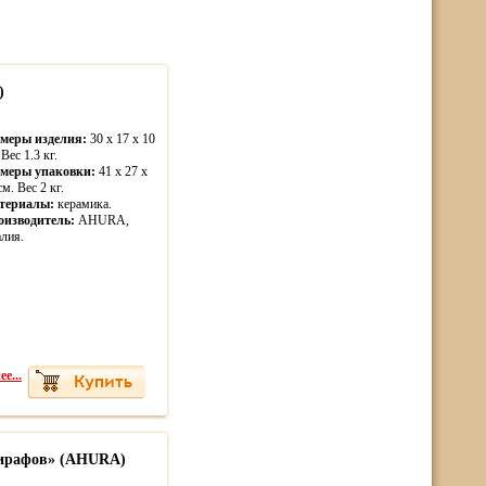
)
змеры изделия:
30 x 17 x 10
 Вес 1.3 кг.
змеры упаковки:
41 x 27 x
см. Вес 2 кг.
териалы:
керамика.
оизводитель:
AHURA,
лия.
е...
ирафов» (AHURA)