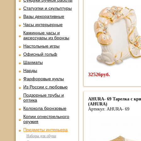
Сундуки ручной работы
Статуэтки и скульптуры
Вазы декоративные
Часы интерьерные
Каминные часы и
аксессуары из бронзы
Настольные игры
Офисный гольф
Шахматы
Нарды
32526руб.
Фарфоровые куклы
Из России с любовью
Подзорные трубы и
AHURA- 69 Тарелка с кр
оптика
(AHURA)
Колокола бронзовые
Артикул: AHURA- 69
Копии огнестрельного
оружия
Предметы интерьера
Наборы для обуви