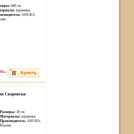
змеры:
h80 см.
териалы:
керамика.
оизводитель:
AHURA,
лия.
е...
ми Сваровски
Размеры:
30 см.
Материалы:
керамика.
Производитель:
AHURA,
Италия.