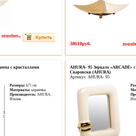
подробнее...
38610руб.
подробне
ампа с кристаллами
AHURA- 95 Зеркало «ARCADE» с
Сваровски (AHURA)
Артикул: AHURA- 95
Размеры:
h71 см.
Ра
Материалы:
керамика.
Ма
Производитель:
AHURA,
Пр
Италия.
Ита