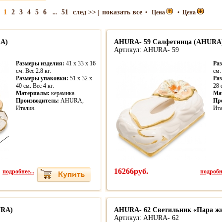
1
2
3
4
5
6
51
след >>
показать все
...
|
•
Цена
•
Цена
A)
AHURA- 59 Салфетница (AHURA
Артикул: AHURA- 59
Размеры изделия:
41 x 33 x 16
Ра
см. Вес 2.8 кг.
см.
Размеры упаковки:
51 x 32 x
Ра
40 см. Вес 4 кг.
28 
Материалы:
керамика.
Ма
Производитель:
AHURA,
Пр
Италия.
Ита
подробнее...
16266руб.
подробне
URA)
AHURA- 62 Светильник «Пара ж
Артикул: AHURA- 62