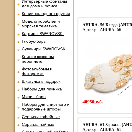
Интерьерные фонтаны
для дома и офиса
Копии холодного оружия
Модели кораблей и
AHURA- 56 Блюдо (AHUR
морская тематика
Артикул: AHURA- 56
Картины SWAROVSKI
Глобус-бары
Сувениры SWAROVSKI
Книги в кожаном
переплете
Фотоальбомы и
фоторамки
Шкатулки в подарок
Наборы для пикника
Мини - бары
40950руб.
Наборы для спиртного и
подарочные штофы
Сервизы кофейные
Сервизы чайные
AHURA- 61 Зеркало (AH
Артикул: AHURA- 61