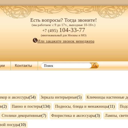
Есть вопросы? Тогда звоните!
(мы работаем: с 9 до 17ч., выходные 10-16ч.)
104-33-77
+7 (495)
(многоканальный для Москвы и МО)
Или закажите звонок менеджера
ции
Контакты
екор и аксессуры
(54)
Зеркала интерьерные
(5)
Ключницы настенные д
в
(2)
Панно и постеры
(134)
Подносы, блюда и менажницы
(11)
Под
Столики декоративные
(7)
Флористика и аксессуары
(3)
Лампы, свет
вой посуды
(10)