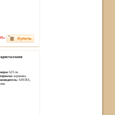
е...
 кристаллами
змеры:
h23 см.
териалы:
керамика.
оизводитель:
AHURA,
лия.