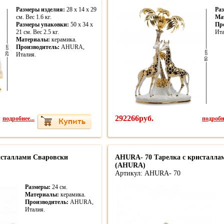
Размеры изделия:
28 x 14 x 29
Ра
см. Вес 1.6 кг.
Ма
Размеры упаковки:
50 x 34 x
Пр
21 см. Вес 2.5 кг.
Ита
Материалы:
керамика.
Производитель:
AHURA,
Италия.
подробнее...
292266руб.
подробне
исталлами Сваровски
AHURA- 70 Тарелка с кристалла
(AHURA)
Артикул: AHURA- 70
Размеры:
24 см.
Материалы:
керамика.
Производитель:
AHURA,
Италия.