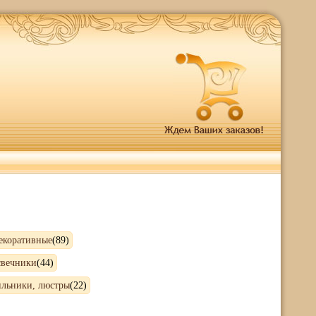
екоративные
(89)
свечники
(44)
ильники, люстры
(22)