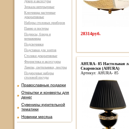
Декор и аксессуры
Зеркала интерьерные
Ключницы настенные
декоративные
Наборы столовых приборов
Панно и постеры
28314руб.
Подносы, блюда и
менажницы
Подсвечники
Подставки для зонтов
Столики декоративные
Флористика и аксессуары
AHURA- 85 Настольная л
Лампы, светильники, люстры
Сваровски (AHURA)
Артикул: AHURA- 85
Подарочные наборы
столовой посуды
Православные подарки
Открытки и конверты для
денег
Сувениры курительной
тематики
Новинки месяца