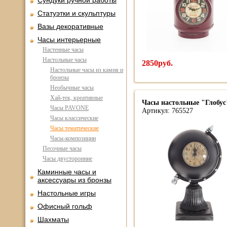
Сундуки ручной работы
Статуэтки и скульптуры
Вазы декоративные
Часы интерьерные
Настенные часы
Настольные часы
2850руб.
Настольные часы из камня и
бронзы
Необычные часы
Хай-тек, креативные
Часы настольные "Глобус
Часы PAVONE
Артикул: 765527
Часы классические
Часы тематические
Часы-композиции
Песочные часы
Часы двусторонние
Каминные часы и
аксессуары из бронзы
Настольные игры
Офисный гольф
Шахматы