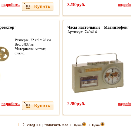
подробнее...
3230руб.
подробне
роектор"
Часы настольные "Магнитофон" 
Артикул: 749414
Размеры:
32 x 9 x 28 см.
Вес: 0.837 кг.
Материалы:
металл,
стекло.
подробнее...
2280руб.
подробне
1
2
след >>
показать все
|
•
Цена
•
Цена