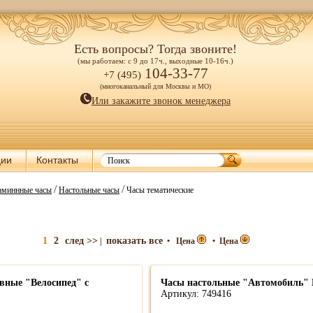
Есть вопросы? Тогда звоните!
(мы работаем: с 9 до 17ч., выходные 10-16ч.)
104-33-77
+7 (495)
(многоканальный для Москвы и МО)
Или закажите звонок менеджера
ции
Контакты
/
/
каминнные часы
Настольные часы
Часы тематические
1
2
след >>
показать все
|
•
Цена
•
Цена
вные "Велосипед" с
Часы настольные "Автомобиль" 
Артикул: 749416