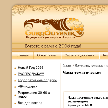
Главная
О компании
Оплата и доставка
Ак
/
Главная
Настольные, настенные и 
Новый Год 2026
Часы тематические
РАСПРОДАЖА!!!
Корпоративные подарки
VIP-подарки
Ретромания 30-60-х
годов
Часы настенные декорати
термометром
Все для покера
Артикул: 266188