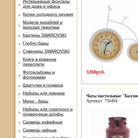
Интерьерные фонтаны
для дома и офиса
Копии холодного оружия
Модели кораблей и
морская тематика
Картины SWAROVSKI
Глобус-бары
Сувениры SWAROVSKI
Книги в кожаном
переплете
3260руб.
Фотоальбомы и
фоторамки
Шкатулки в подарок
Наборы для пикника
Часы настольные "Балло
Мини - бары
Артикул: 756494
Наборы для спиртного и
подарочные штофы
Сервизы кофейные
Сервизы чайные