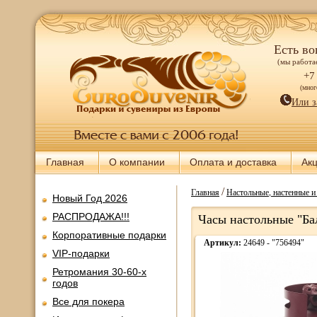
Есть во
(мы работае
+7
(мно
Или з
Главная
О компании
Оплата и доставка
Ак
/
Главная
Настольные, настенные 
Новый Год 2026
РАСПРОДАЖА!!!
Часы настольные "Ба
Корпоративные подарки
Артикул:
24649 - "756494"
VIP-подарки
Ретромания 30-60-х
годов
Все для покера