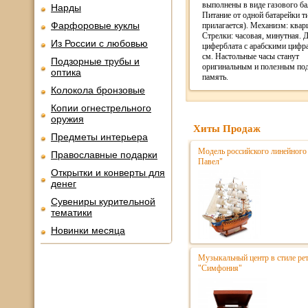
выполнены в виде газового ба
Нарды
Питание от одной батарейки т
Фарфоровые куклы
прилагается). Механизм: квар
Стрелки: часовая, минутная. 
Из России с любовью
циферблата с арабскими цифр
см. Настольные часы станут
Подзорные трубы и
оригинальным и полезным по
оптика
память.
Колокола бронзовые
Копии огнестрельного
оружия
Хиты Продаж
Предметы интерьера
Модель российского линейного 
Православные подарки
Павел"
Открытки и конверты для
денег
Сувениры курительной
тематики
Новинки месяца
Музыкальный центр в стиле р
"Симфония"