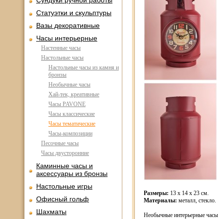
Сундуки ручной работы
Статуэтки и скульптуры
Вазы декоративные
Часы интерьерные
Настенные часы
Настольные часы
Настольные часы из камня и
бронзы
Необычные часы
Хай-тек, креативные
Часы PAVONE
Часы классические
Часы тематические
Часы-композиции
Песочные часы
Часы двусторонние
Каминные часы и
аксессуары из бронзы
Настольные игры
Размеры:
13 x 14 x 23 см.
Офисный гольф
Материалы:
металл, стекло.
Шахматы
Необычные интерьерные часы