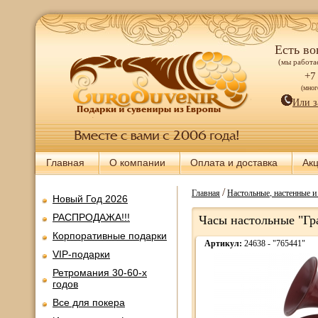
Есть во
(мы работае
+7
(мно
Или з
Главная
О компании
Оплата и доставка
Ак
/
Главная
Настольные, настенные 
Новый Год 2026
РАСПРОДАЖА!!!
Часы настольные "Г
Корпоративные подарки
Артикул:
24638 - "765441"
VIP-подарки
Ретромания 30-60-х
годов
Все для покера