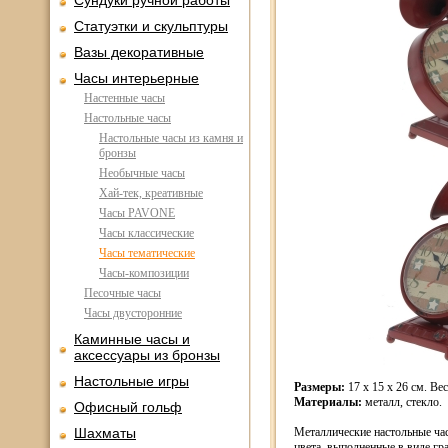
Сундуки ручной работы
Статуэтки и скульптуры
Вазы декоративные
Часы интерьерные
Настенные часы
Настольные часы
Настольные часы из камня и
бронзы
Необычные часы
Хай-тек, креативные
Часы PAVONE
Часы классические
Часы тематические
Часы-композиции
Песочные часы
Часы двусторонние
Каминные часы и
аксессуары из бронзы
Настольные игры
Размеры:
17 x 15 x 26 см. Вес:
Материалы:
металл, стекло.
Офисный гольф
Шахматы
Металлические настольные ча
цвета, выполненные в виде гр