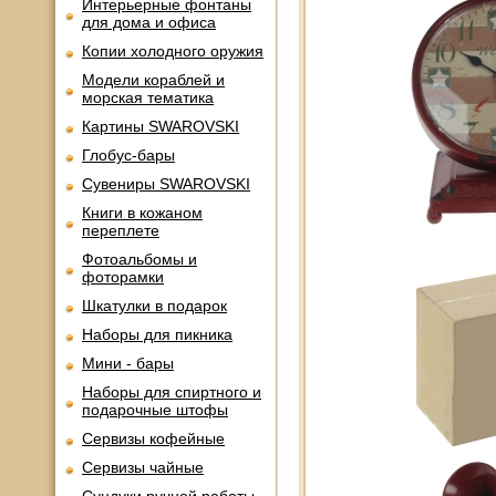
Интерьерные фонтаны
для дома и офиса
Копии холодного оружия
Модели кораблей и
морская тематика
Картины SWAROVSKI
Глобус-бары
Сувениры SWAROVSKI
Книги в кожаном
переплете
Фотоальбомы и
фоторамки
Шкатулки в подарок
Наборы для пикника
Мини - бары
Наборы для спиртного и
подарочные штофы
Сервизы кофейные
Сервизы чайные