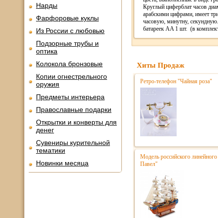
Нарды
Круглый циферблат часов диам
арабскими цифрами, имеет три
Фарфоровые куклы
часовую, минутну, секундную.
батареек AA 1 шт. (в комплек
Из России с любовью
Подзорные трубы и
оптика
Колокола бронзовые
Хиты Продаж
Копии огнестрельного
Ретро-телефон "Чайная роза"
оружия
Предметы интерьера
Православные подарки
Открытки и конверты для
денег
Сувениры курительной
тематики
Модель российского линейного 
Новинки месяца
Павел"