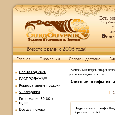
Есть во
(мы работае
+7
(мно
Или з
Главная
О компании
Оплата и доставка
Ак
/
Главная
Минибары, штофы, бокал
Новый Год 2026
росписью жидким золотом
РАСПРОДАЖА!!!
Элитные штофы из ке
Корпоративные подарки
VIP-подарки
1
2
Ретромания 30-60-х
годов
Подарочный штоф «Не
Все для покера
Артикул: К3.0-035