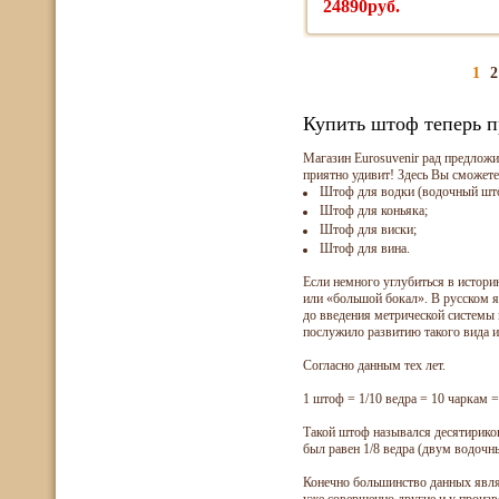
24890руб.
1
2
Купить штоф теперь п
Магазин Eurosuvenir рад предлож
приятно удивит! Здесь Вы сможет
Штоф для водки (водочный шт
Штоф для коньяка;
Штоф для виски;
Штоф для вина.
Если немного углубиться в истори
или «большой бокал». В русском я
до введения метрической системы 
послужило развитию такого вида 
Согласно данным тех лет.
1 штоф = 1/10 ведра = 10 чаркам =
Такой штоф назывался десятирико
был равен 1/8 ведра (двум водочны
Конечно большинство данных явля