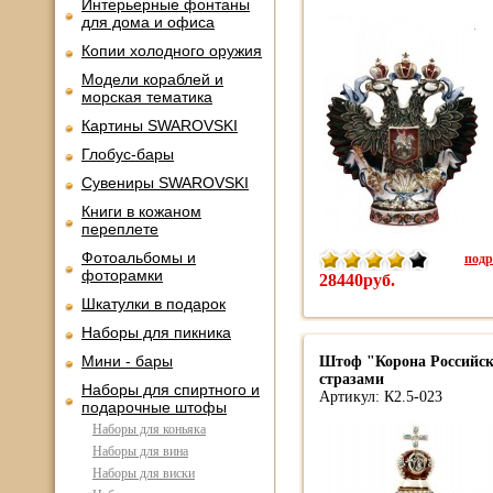
Интерьерные фонтаны
для дома и офиса
Копии холодного оружия
Модели кораблей и
морская тематика
Картины SWAROVSKI
Глобус-бары
Сувениры SWAROVSKI
Книги в кожаном
переплете
Фотоальбомы и
подр
фоторамки
28440руб.
Шкатулки в подарок
Наборы для пикника
Мини - бары
Штоф "Корона Российск
стразами
Наборы для спиртного и
Артикул: К2.5-023
подарочные штофы
Наборы для коньяка
Наборы для вина
Наборы для виски