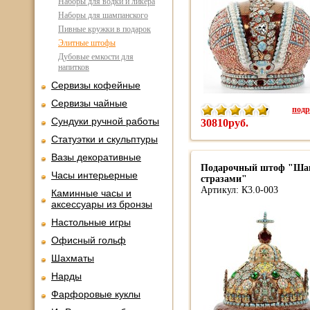
Наборы для водки и ликера
Наборы для шампанского
Пивные кружки в подарок
Элитные штофы
Дубовые емкости для
напитков
Сервизы кофейные
Сервизы чайные
подр
Сундуки ручной работы
30810руб.
Статуэтки и скульптуры
Вазы декоративные
Подарочный штоф "Шап
Часы интерьерные
стразами"
Артикул: К3.0-003
Каминные часы и
аксессуары из бронзы
Настольные игры
Офисный гольф
Шахматы
Нарды
Фарфоровые куклы