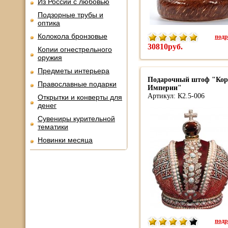
Из России с любовью
Подзорные трубы и
оптика
Колокола бронзовые
подр
30810руб.
Копии огнестрельного
оружия
Предметы интерьера
Подарочный штоф "Кор
Православные подарки
Империи"
Артикул: К2.5-006
Открытки и конверты для
денег
Сувениры курительной
тематики
Новинки месяца
подр