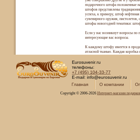
уже совершенно другие и у произ
подарочного штофа положенные на
штофов представлены традиционн
успеха, к примеру, штоф нефтяна
сувенирного оружия, пистолетов,
штофы новогодней тематики: штоф
Если у вас возникнут вопросы по 
интересующие вас вопросы.
К каждому штофу имеется в продаж
атласной тканью. Каждая коробка 
Eurosuvenir.ru
телефоны:
+7 (495)
104-33-77
E-mail: info@eurosuvenir.ru
Главная
О компании
Оп
Copyright © 2006-2026
Интернет-магазин подарко