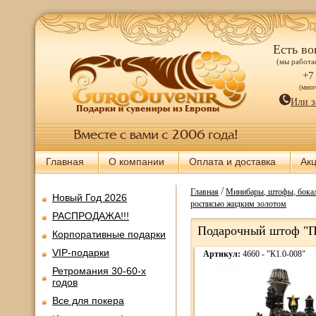
Есть во
(мы работае
+7
(мно
Или з
Главная
О компании
Оплата и доставка
Ак
/
Главная
Минибары, штофы, бокал
Новый Год 2026
росписью жидким золотом
РАСПРОДАЖА!!!
Подарочный штоф "Па
Корпоративные подарки
VIP-подарки
Артикул:
4660 - "К1.0-008"
Ретромания 30-60-х
годов
Все для покера