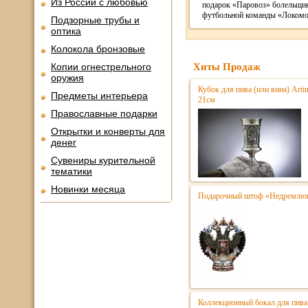
Из России с любовью
подарок «Паровоз» болельщи
футбольной команды «Локомо
Подзорные трубы и
оптика
Колокола бронзовые
Копии огнестрельного
Хиты Продаж
оружия
Кубок для пива (или вина) Art
Предметы интерьера
21см
Православные подарки
Открытки и конверты для
денег
Сувениры курительной
тематики
Новинки месяца
Подарочный штоф «Недремлю
Коллекционный бокал для пива