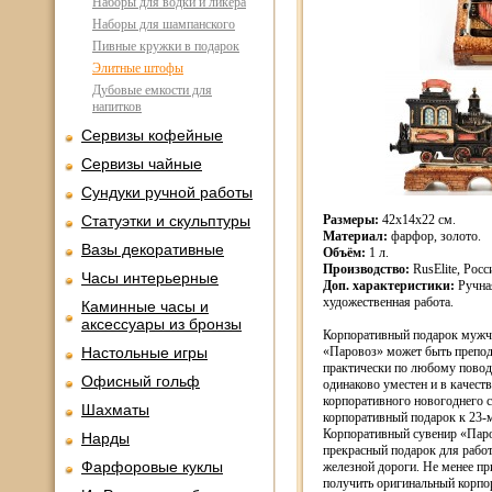
Наборы для водки и ликера
Наборы для шампанского
Пивные кружки в подарок
Элитные штофы
Дубовые емкости для
напитков
Сервизы кофейные
Сервизы чайные
Сундуки ручной работы
Статуэтки и скульптуры
Размеры:
42х14х22 см.
Материал:
фарфор, золото.
Вазы декоративные
Объём:
1 л.
Производство:
RusElite, Росс
Часы интерьерные
Доп. характеристики:
Ручна
художественная работа.
Каминные часы и
аксессуары из бронзы
Корпоративный подарок муж
Настольные игры
«Паровоз» может быть препод
практически по любому пово
Офисный гольф
одинаково уместен и в качеств
корпоративного новогоднего с
Шахматы
корпоративный подарок к 23-
Корпоративный сувенир «Пар
Нарды
прекрасный подарок для рабо
Фарфоровые куклы
железной дороги. Не менее пр
получить оригинальный корп