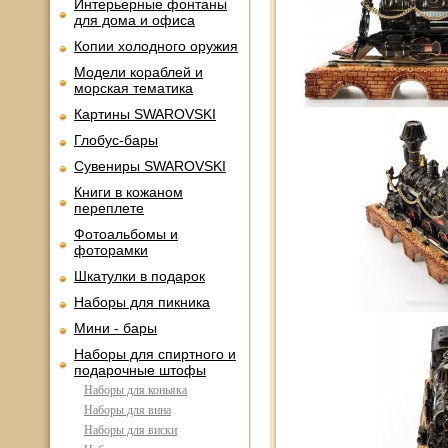
Интерьерные фонтаны
для дома и офиса
Копии холодного оружия
Модели кораблей и
морская тематика
Картины SWAROVSKI
Глобус-бары
Сувениры SWAROVSKI
Книги в кожаном
переплете
Фотоальбомы и
фоторамки
Шкатулки в подарок
Наборы для пикника
Мини - бары
Наборы для спиртного и
подарочные штофы
Наборы для коньяка
Наборы для вина
Наборы для виски