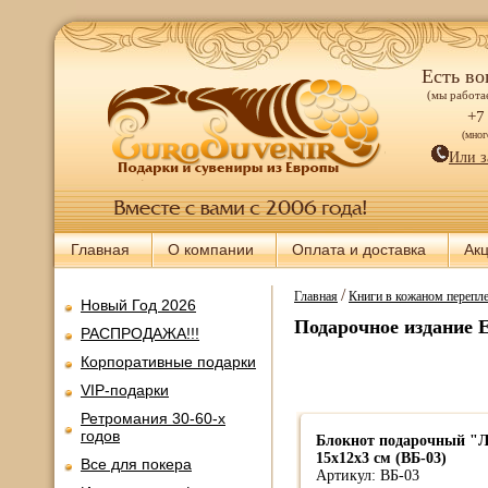
Есть во
(мы работае
+7
(мно
Или з
Главная
О компании
Оплата и доставка
Ак
/
Главная
Книги в кожаном перепле
Новый Год 2026
Подарочное издание 
РАСПРОДАЖА!!!
Корпоративные подарки
VIP-подарки
Ретромания 30-60-х
годов
Блокнот подарочный "
15x12x3 см (ВБ-03)
Все для покера
Артикул: ВБ-03