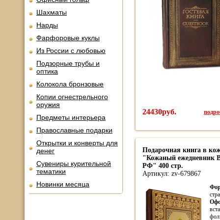
Шахматы
Нарды
Фарфоровые куклы
Из России с любовью
Подзорные трубы и
оптика
Колокола бронзовые
Копии огнестрельного
оружия
24430руб.
подроб
Предметы интерьера
Православные подарки
Открытки и конверты для
Подарочная книга в ко
денег
"Кожаный ежедневник В
Сувениры курительной
РФ" 400 стр.
тематики
Артикул: zv-679867
Новинки месяца
Фор
стра
Офо
вста
фол