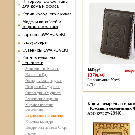
Интерьерные фонтаны
для дома и офиса
Копии холодного оружия
Модели кораблей и
морская тематика
Картины SWAROVSKI
Глобус-бары
Сувениры SWAROVSKI
Книги в кожаном
переплете
Экономика и Финансы
1440руб.
подроб
1370руб.
Напитки и Еда
Вы экономите: 70руб.
Охота, рыбалка, оружие
(5%)
История и Государство
Философия и Мудрость
Религиозные издания
Книга подарочная в кож
Мировая классика,
"Кожаный ежедневник Ф
Бестселлеры
Артикул: zv-28440
Ежедневники, Визитницы
Мировая культура
Подарочные издания Спорт
Разное