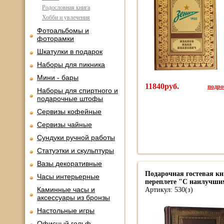
Родословная книга
Хобби и увлечения
Фотоальбомы и
фоторамки
Шкатулки в подарок
Наборы для пикника
Мини - бары
11840руб.
подроб
Наборы для спиртного и
подарочные штофы
Сервизы кофейные
Сервизы чайные
Сундуки ручной работы
Статуэтки и скульптуры
Вазы декоративные
Подарочная гостевая кн
Часы интерьерные
переплете "С наилучш
Каминные часы и
Артикул: 530(з)
аксессуары из бронзы
Настольные игры
Офисный гольф