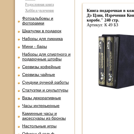
Родословная книга
Хобби и увлечения
Книга подарочная в кож
Дэ Цзин, Изречения Ко
Фотоальбомы и
коробе." 240 стр.
фоторамки
Артикул: К 49 БЗ
Шкатулки в подарок
Наборы для пикника
Мини - бары
Наборы для спиртного и
подарочные штофы
Сервизы кофейные
Сервизы чайные
Сундуки ручной работы
Статуэтки и скульптуры
Вазы декоративные
Часы интерьерные
Каминные часы и
аксессуары из бронзы
Настольные игры
Офисный гольф