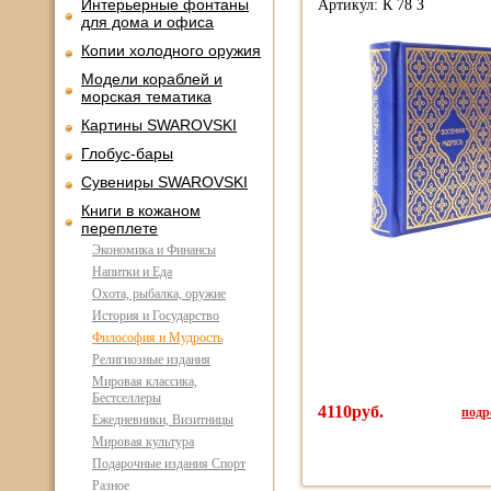
Интерьерные фонтаны
Артикул: К 78 З
для дома и офиса
Копии холодного оружия
Модели кораблей и
морская тематика
Картины SWAROVSKI
Глобус-бары
Сувениры SWAROVSKI
Книги в кожаном
переплете
Экономика и Финансы
Напитки и Еда
Охота, рыбалка, оружие
История и Государство
Философия и Мудрость
Религиозные издания
Мировая классика,
Бестселлеры
4110руб.
подро
Ежедневники, Визитницы
Мировая культура
Подарочные издания Спорт
Разное