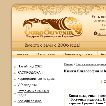
Есть во
(мы работае
+7
(мно
Или з
Главная
О компании
Оплата и доставка
Ак
/
Главная
Книги в кожаном перепле
Новый Год 2026
Книги Философия и 
РАСПРОДАЖА!!!
Корпоративные подарки
1
2
VIP-подарки
Ретромания 30-60-х
годов
Книга подарочная в кож
"Восточная мудрость. 
Все для покера
народов Средней Азии." 