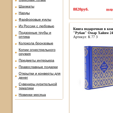
Шахматы
8820руб.
подро
Нарды
Фарфоровые куклы
Из России с любовью
Книга подарочная в кож
Подзорные трубы и
"Рубаи" Омар Хайям 24
оптика
Артикул: К 77 З
Колокола бронзовые
Копии огнестрельного
оружия
Предметы интерьера
Православные подарки
Открытки и конверты для
денег
Сувениры курительной
тематики
Новинки месяца