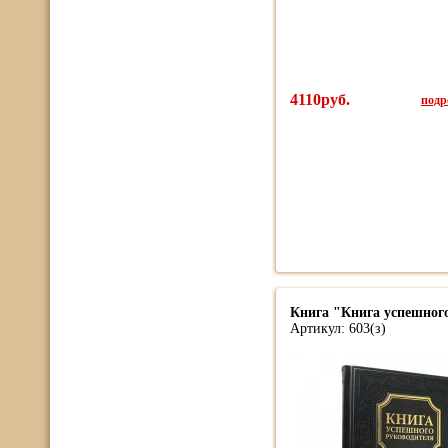
4110руб.
подро
Книга "Книга успешног
Артикул: 603(з)