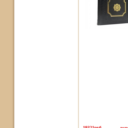
19321руб.
подро