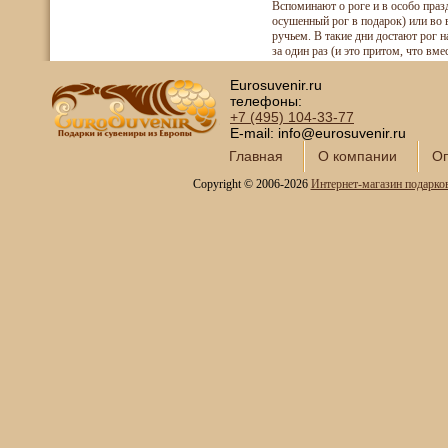
Вспоминают о роге и в особо праз
осушенный рог в подарок) или во 
ручьем. В такие дни достают рог 
за один раз (и это притом, что вме
Eurosuvenir.ru
телефоны:
+7 (495)
104-33-77
E-mail: info@eurosuvenir.ru
Главная
О компании
Оп
Copyright © 2006-2026
Интернет-магазин подарко