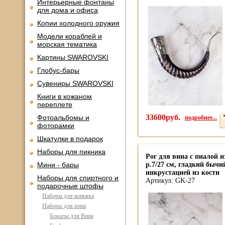
Интерьерные фонтаны
для дома и офиса
Копии холодного оружия
Модели кораблей и
морская тематика
Картины SWAROVSKI
Глобус-бары
Сувениры SWAROVSKI
Книги в кожаном
переплете
33600руб.
подробнее...
Фотоальбомы и
фоторамки
Шкатулки в подарок
Наборы для пикника
Рог для вина с пиалой 
Мини - бары
р.7/27 см, гладкий бычий
инкрустацией из кости
Наборы для спиртного и
Артикул: GK-27
подарочные штофы
Наборы для коньяка
Наборы для вина
Бокалы для Вина