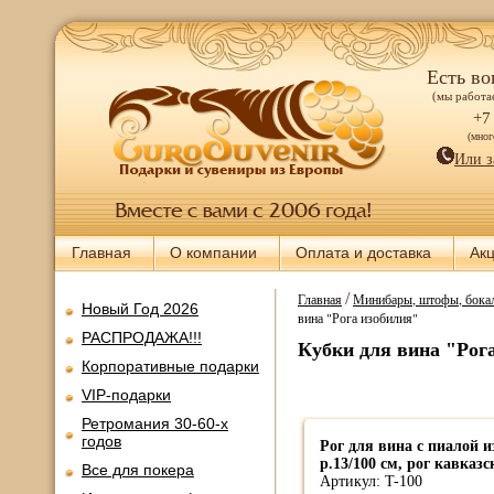
Есть во
(мы работае
+7
(мно
Или з
Главная
О компании
Оплата и доставка
Ак
/
Главная
Минибары, штофы, бокал
Новый Год 2026
вина "Рога изобилия"
РАСПРОДАЖА!!!
Кубки для вина "Рог
Корпоративные подарки
VIP-подарки
Ретромания 30-60-х
годов
Рог для вина с пиалой 
р.13/100 см, рог кавказс
Все для покера
Артикул: T-100