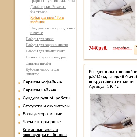
Графины, кувшины для вина
Дизайнерские Бокалы с
фигурками
Кубки для вина "Рога
изобилия"
Подарочные наборы для вина
сомелье
Наборы для виски
Наборы для водки и ликера
7440руб.
подробнее...
Наборы для шампанского
Пивные кружки в подарок
Элитные штофы
Дубовые емкости для
Рог для вина с пиалой 
напитков
р.9/42 см, гладкий бычий
инкрустацией из кости
Сервизы кофейные
Артикул: GK-42
Сервизы чайные
Сундуки ручной работы
Статуэтки и скульптуры
Вазы декоративные
Часы интерьерные
Каминные часы и
аксессуары из бронзы