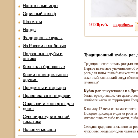
Настольные игры
Офисный гольф
Шахматы
9120руб.
подробнее...
Нарды
Фарфоровые куклы
Из России с любовью
Подзорные трубы и
Традиционный кубок- рог 
оптика
Традиция использовать
рог для в
Колокола бронзовые
Первое известное упоминание об э
рога для питья вина были кельты и
Копии огнестрельного
исконный кавказский сосуд объясн
оружия
пленница".
Предметы интерьера
Кубок рог
присутствовал и в Древ
Православные подарки
была гораздо выше, что давало в
наиболее часто на территории Гре
Открытки и конверты для
денег
К началу 17 века из-за массового 
Позднее приходит мода на рога из 
Сувениры курительной
изготавливают либо из кости, либо
тематики
Сегодня традиция пить вино из рог
Новинки месяца
мужчины, когда молодой человек в