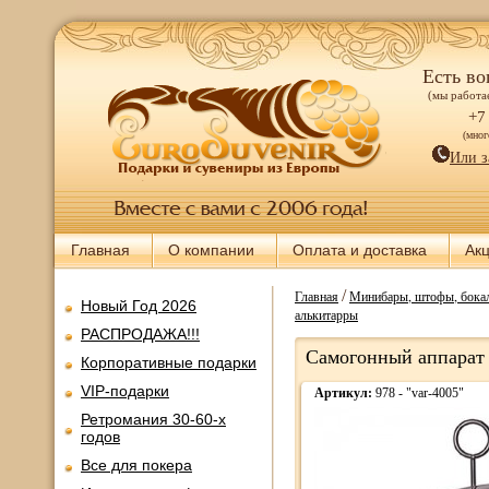
Есть во
(мы работае
+7
(мно
Или з
Главная
О компании
Оплата и доставка
Ак
/
Главная
Минибары, штофы, бокал
Новый Год 2026
алькитарры
РАСПРОДАЖА!!!
Самогонный аппарат
Корпоративные подарки
VIP-подарки
Артикул:
978 - "var-4005"
Ретромания 30-60-х
годов
Все для покера