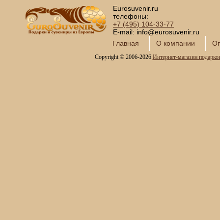
Наборы для водки и ликера
Eurosuvenir.ru
Наборы для шампанского
телефоны:
Пивные кружки в подарок
+7 (495)
104-33-77
Элитные штофы
E-mail: info@eurosuvenir.ru
Дубовые емкости для
Главная
О компании
Оп
напитков
Copyright © 2006-2026
Интернет-магазин подарко
Сервизы кофейные
Сервизы чайные
Сундуки ручной работы
Статуэтки и скульптуры
Вазы декоративные
Часы интерьерные
Каминные часы и
аксессуары из бронзы
Настольные игры
Офисный гольф
Шахматы
Нарды
Фарфоровые куклы