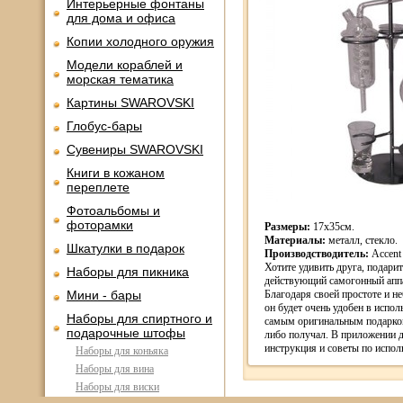
Интерьерные фонтаны
для дома и офиса
Копии холодного оружия
Модели кораблей и
морская тематика
Картины SWAROVSKI
Глобус-бары
Сувениры SWAROVSKI
Книги в кожаном
переплете
Фотоальбомы и
фоторамки
Размеры:
17х35см.
Материалы:
металл, стекло.
Шкатулки в подарок
Производстводитель:
Accent
Хотите удивить друга, подари
Наборы для пикника
действующий самогонный аппа
Мини - бары
Благодаря своей простоте и н
он будет очень удобен в испол
Наборы для спиртного и
самым оригинальным подарком
подарочные штофы
либо получал. В приложении д
инструкция и советы по испол
Наборы для коньяка
Наборы для вина
Наборы для виски