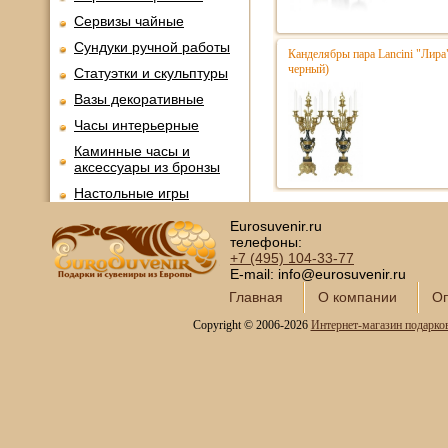
Сервизы чайные
Сундуки ручной работы
Канделябры пара Lancini "Лира
черный)
Статуэтки и скульптуры
Вазы декоративные
Часы интерьерные
Каминные часы и
аксессуары из бронзы
Настольные игры
Офисный гольф
Eurosuvenir.ru
телефоны:
Шахматы
+7 (495)
104-33-77
Нарды
E-mail: info@eurosuvenir.ru
Фарфоровые куклы
Главная
О компании
Оп
Из России с любовью
Copyright © 2006-2026
Интернет-магазин подарко
Подзорные трубы и
оптика
Колокола бронзовые
Копии огнестрельного
оружия