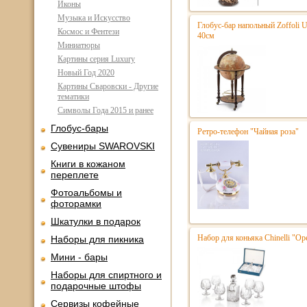
Иконы
Музыка и Искусство
Глобус-бар напольный Zoffoli 
Космос и Фентези
40см
Миниатюры
Картины серия Luxury
Новый Год 2020
Картины Сваровски - Другие
тематики
Символы Года 2015 и ранее
Глобус-бары
Ретро-телефон "Чайная роза"
Сувениры SWAROVSKI
Книги в кожаном
переплете
Фотоальбомы и
фоторамки
Шкатулки в подарок
Набор для коньяка Chinelli "Ope
Наборы для пикника
Мини - бары
Наборы для спиртного и
подарочные штофы
Сервизы кофейные