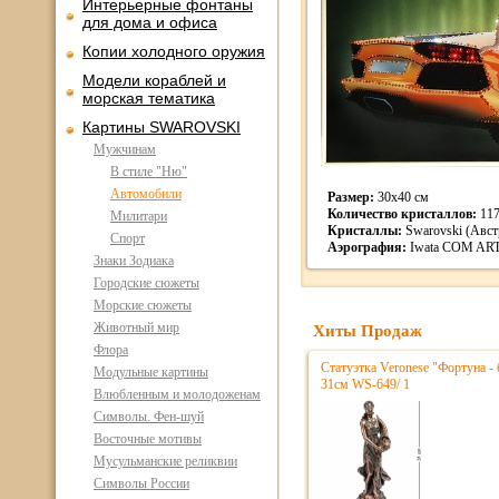
Интерьерные фонтаны
для дома и офиса
Копии холодного оружия
Модели кораблей и
морская тематика
Картины SWAROVSKI
Мужчинам
В стиле "Ню"
Автомобили
Размер:
30х40 см
Количество кристаллов:
11
Милитари
Кристаллы:
Swarovski (Авст
Спорт
Аэрография:
Iwata COM AR
Знаки Зодиака
Городские сюжеты
Морские сюжеты
Животный мир
Хиты Продаж
Флора
Статуэтка Veronese "Фортуна - 
Модульные картины
31см WS-649/ 1
Влюбленным и молодоженам
Символы. Фен-шуй
Восточные мотивы
Мусульманские реликвии
Символы России