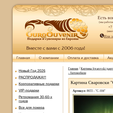
Есть во
(мы работае
+7
(мно
Или з
Главная
О компании
Оплата и доставка
Ак
/
Главная
Картины Swarovski (карт
Новый Год 2026
- Автомобили
РАСПРОДАЖА!!!
Картина Сваровски "
Корпоративные подарки
VIP-подарки
Артикул:
8655 - "С-104"
Ретромания 30-60-х
годов
Все для покера