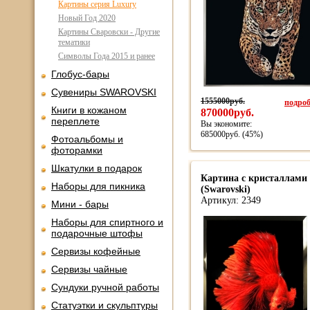
Картины серия Luxury
Новый Год 2020
Картины Сваровски - Другие
тематики
Символы Года 2015 и ранее
Глобус-бары
Сувениры SWAROVSKI
1555000руб.
подроб
Книги в кожаном
870000руб.
переплете
Вы экономите:
685000руб. (45%)
Фотоальбомы и
фоторамки
Шкатулки в подарок
Картина с кристаллами
Наборы для пикника
(Swarovski)
Артикул: 2349
Мини - бары
Наборы для спиртного и
подарочные штофы
Сервизы кофейные
Сервизы чайные
Сундуки ручной работы
Статуэтки и скульптуры