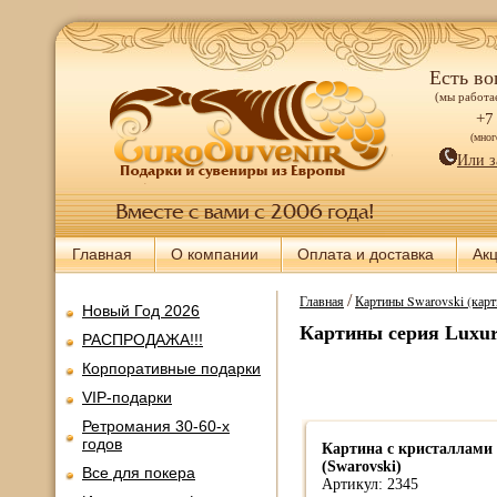
Есть во
(мы работае
+7
(мно
Или з
Главная
О компании
Оплата и доставка
Ак
/
Главная
Картины Swarovski (карт
Новый Год 2026
Картины серия Luxu
РАСПРОДАЖА!!!
Корпоративные подарки
VIP-подарки
Ретромания 30-60-х
годов
Картина с кристаллами
(Swarovski)
Все для покера
Артикул: 2345