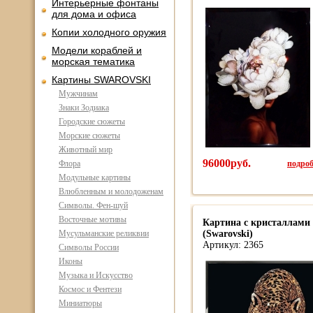
Интерьерные фонтаны
для дома и офиса
Копии холодного оружия
Модели кораблей и
морская тематика
Картины SWAROVSKI
Мужчинам
Знаки Зодиака
Городские сюжеты
Морские сюжеты
Животный мир
96000руб.
подроб
Флора
Модульные картины
Влюбленным и молодоженам
Символы. Фен-шуй
Восточные мотивы
Картина с кристаллами 
Мусульманские реликвии
(Swarovski)
Артикул: 2365
Символы России
Иконы
Музыка и Искусство
Космос и Фентези
Миниатюры