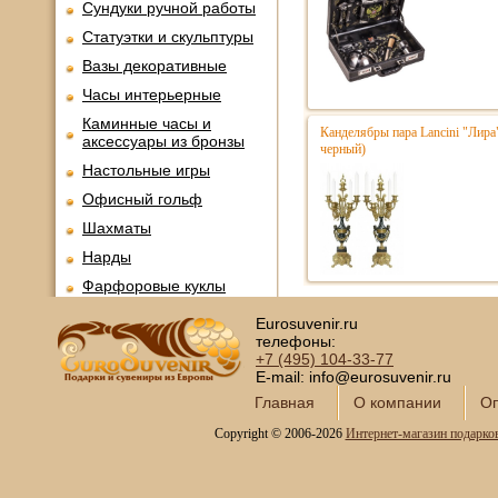
Сундуки ручной работы
Статуэтки и скульптуры
Вазы декоративные
Часы интерьерные
Каминные часы и
Канделябры пара Lancini "Лира
аксессуары из бронзы
черный)
Настольные игры
Офисный гольф
Шахматы
Нарды
Фарфоровые куклы
Из России с любовью
Eurosuvenir.ru
телефоны:
Подзорные трубы и
+7 (495)
104-33-77
оптика
E-mail: info@eurosuvenir.ru
Колокола бронзовые
Главная
О компании
Оп
Копии огнестрельного
Copyright © 2006-2026
Интернет-магазин подарко
оружия
Предметы интерьера
Православные подарки