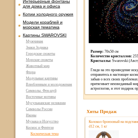
Интерьерные фонтаны
для дома и офиса
Копии холодного оружия
Модели кораблей и
морская тематика
Картины SWAROVSKI
Мужчинам
Знаки Зодиака
Размер:
70х50 см
Городские сюжеты
Количество кристаллов:
25
Морские сюжеты
Кристаллы:
Swarovski (Авст
Животный мир
Глядя на это проиведение иск
Флора
отправитесь в настоящее косм
Модульные картины
забыв о всех своих проблемах
притягивает неизведанный ми
Влюбленным и молодоженам
астроглогии, и этот подарок п
Символы. Фен-шуй
Восточные мотивы
Мусульманские реликвии
Символы России
Хиты Продаж
Иконы
Музыка и Искусство
Колокол бронзовый на подстав
d12 см, 1 кг
Космос и Фентези
Космическая тема