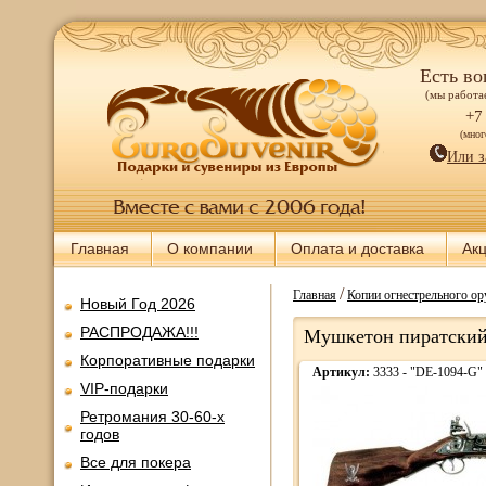
Есть во
(мы работае
+7
(мно
Или з
Главная
О компании
Оплата и доставка
Ак
/
Главная
Копии огнестрельного о
Новый Год 2026
РАСПРОДАЖА!!!
Мушкетон пиратский,
Корпоративные подарки
Артикул:
3333 - "DE-1094-G"
VIP-подарки
Ретромания 30-60-х
годов
Все для покера