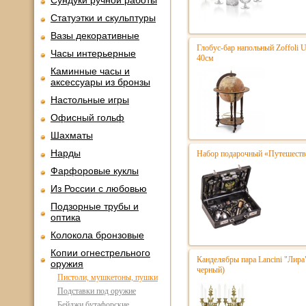
Сундуки ручной работы
Статуэтки и скульптуры
Вазы декоративные
Глобус-бар напольный Zoffoli 
Часы интерьерные
40см
Каминные часы и
аксессуары из бронзы
Настольные игры
Офисный гольф
Шахматы
Нарды
Набор подарочный «Путешестве
Фарфоровые куклы
Из России с любовью
Подзорные трубы и
оптика
Колокола бронзовые
Копии огнестрельного
Канделябры пара Lancini "Лира
оружия
черный)
Пистоли, мушкетоны, пушки
Подставки под оружие
Бейджи бутафорские