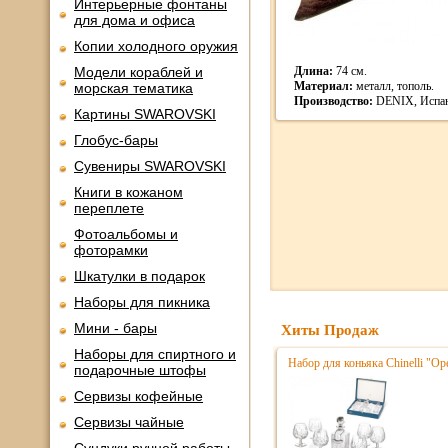
Интерьерные фонтаны
для дома и офиса
Копии холодного оружия
Модели кораблей и
Длина:
74 см.
Материал:
металл, тополь.
морская тематика
Производство:
DENIX, Испан
Картины SWAROVSKI
Глобус-бары
Сувениры SWAROVSKI
Книги в кожаном
переплете
Фотоальбомы и
фоторамки
Шкатулки в подарок
Наборы для пикника
Мини - бары
Хиты Продаж
Наборы для спиртного и
Набор для коньяка Chinelli "Ope
подарочные штофы
Сервизы кофейные
Сервизы чайные