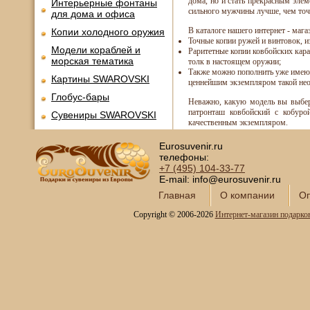
дома, но и стать прекрасным элем
Интерьерные фонтаны
сильного мужчины лучше, чем точ
для дома и офиса
В каталоге нашего интернет - маг
Копии холодного оружия
Точные копии ружей и винтовок, 
Модели кораблей и
Раритетные копии ковбойских кара
морская тематика
толк в настоящем оружии;
Также можно пополнить уже имеющ
Картины SWAROVSKI
ценнейшим экземпляром такой не
Глобус-бары
Неважно, какую модель вы выбер
патронташ ковбойский с кобуро
Сувениры SWAROVSKI
качественным экземпляром.
Книги в кожаном
переплете
Eurosuvenir.ru
телефоны:
Фотоальбомы и
+7 (495)
104-33-77
фоторамки
E-mail: info@eurosuvenir.ru
Шкатулки в подарок
Главная
О компании
Оп
Наборы для пикника
Copyright © 2006-2026
Интернет-магазин подарко
Мини - бары
Наборы для спиртного и
подарочные штофы
Сервизы кофейные
Сервизы чайные