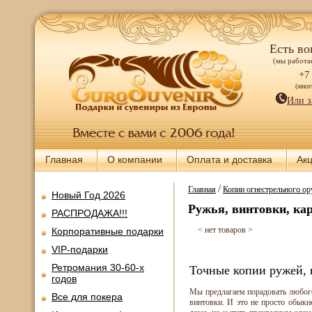
Есть во
(мы работае
+7
(мно
Или з
Главная
О компании
Оплата и доставка
Ак
/
Главная
Копии огнестрельного о
Новый Год 2026
Ружья, винтовки, ка
РАСПРОДАЖА!!!
< нет товаров >
Корпоративные подарки
VIP-подарки
Ретромания 30-60-х
Точные копии ружей, 
годов
Мы предлагаем порадовать любог
Все для покера
винтовки. И это не просто обыкн