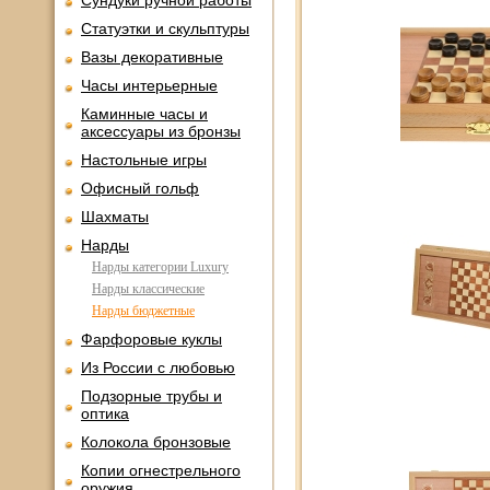
Сундуки ручной работы
Статуэтки и скульптуры
Вазы декоративные
Часы интерьерные
Каминные часы и
аксессуары из бронзы
Настольные игры
Офисный гольф
Шахматы
Нарды
Нарды категории Luxury
Нарды классические
Нарды бюджетные
Фарфоровые куклы
Из России с любовью
Подзорные трубы и
оптика
Колокола бронзовые
Копии огнестрельного
оружия