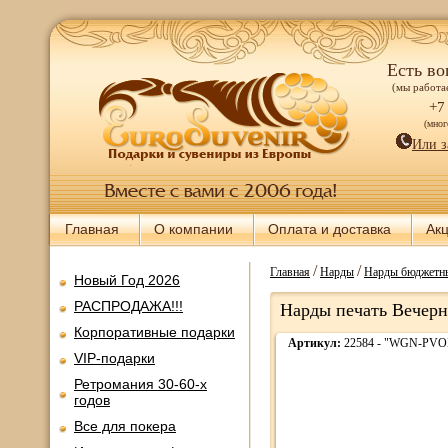
Есть во
(мы работае
+7
(мно
Или з
Главная
О компании
Оплата и доставка
Ак
/
/
Главная
Нарды
Нарды бюджетн
Новый Год 2026
РАСПРОДАЖА!!!
Нарды печать Вечерня
Корпоративные подарки
Артикул:
22584 - "WGN-PVO
VIP-подарки
Ретромания 30-60-х
годов
Все для покера