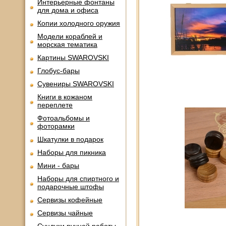
Интерьерные фонтаны
для дома и офиса
Копии холодного оружия
Модели кораблей и
морская тематика
Картины SWAROVSKI
Глобус-бары
Сувениры SWAROVSKI
Книги в кожаном
переплете
Фотоальбомы и
фоторамки
Шкатулки в подарок
Наборы для пикника
Мини - бары
Наборы для спиртного и
подарочные штофы
Сервизы кофейные
Сервизы чайные