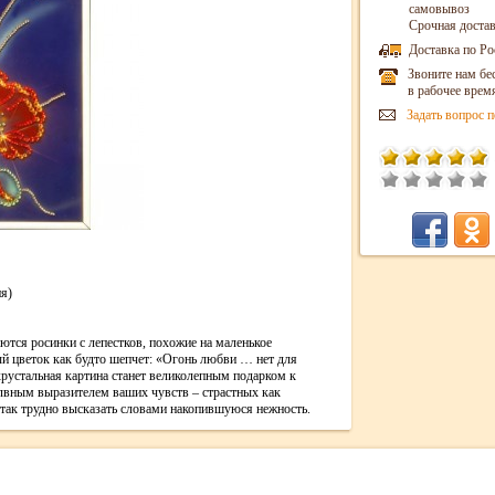
самовывоз
Срочная достав
Доставка по Ро
Звоните нам бе
в рабочее врем
Задать вопрос п
я)
ются росинки с лепестков, похожие на маленькое
й цветок как будто шепчет: «Огонь любви … нет для
рустальная картина станет великолепным подарком к
олвным выразителем ваших чувств – страстных как
так трудно высказать словами накопившуюся нежность.