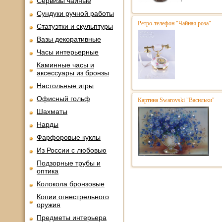
Сервизы чайные
Сундуки ручной работы
Ретро-телефон "Чайная роза"
Статуэтки и скульптуры
Вазы декоративные
Часы интерьерные
Каминные часы и
аксессуары из бронзы
Настольные игры
Офисный гольф
Картина Swarovski "Васильки"
Шахматы
Нарды
Фарфоровые куклы
Из России с любовью
Подзорные трубы и
оптика
Колокола бронзовые
Копии огнестрельного
оружия
Предметы интерьера