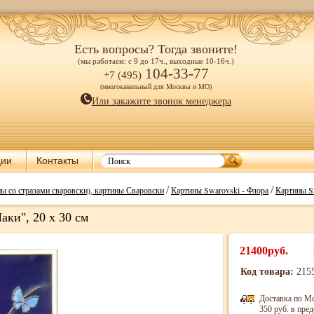
Есть вопросы? Тогда звоните!
(мы работаем: с 9 до 17ч., выходные 10-16ч.)
104-33-77
+7 (495)
(многоканальный для Москвы и МО)
Или закажите звонок менеджера
ции
Контакты
/
/
ы со стразами сваровски), картины Сваровски
Картины Swarovski - Флора
Картины Sw
ки", 20 х 30 см
21400руб.
Код товара:
215
Доставка по М
350 руб. в пр