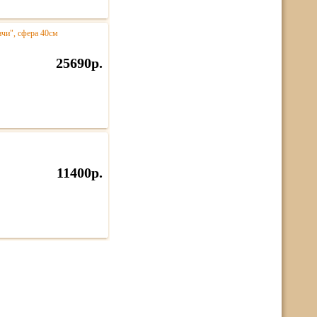
нчи", сфера 40см
25690р.
11400р.