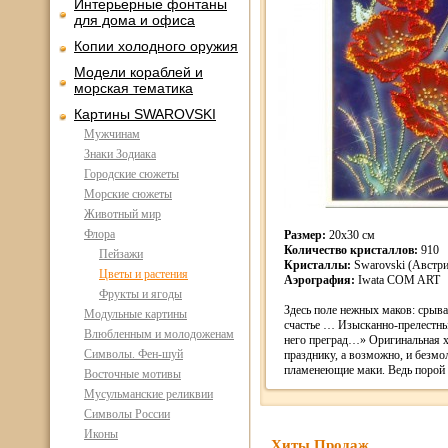
Интерьерные фонтаны
для дома и офиса
Копии холодного оружия
Модели кораблей и
морская тематика
Картины SWAROVSKI
Мужчинам
Знаки Зодиака
Городские сюжеты
Морские сюжеты
Животный мир
Флора
Размер:
20х30 см
Количество кристаллов:
910
Пейзажи
Кристаллы:
Swarovski (Австри
Цветы и растения
Аэрография:
Iwata COM ART
Фрукты и ягоды
Здесь поле нежных маков: срыва
Модульные картины
счастье … Изысканно-прелестны
Влюбленным и молодоженам
него преград…» Оригинальная х
Символы. Фен-шуй
празднику, а возможно, и безм
пламенеющие маки. Ведь порой 
Восточные мотивы
Мусульманские реликвии
Символы России
Иконы
Хиты Продаж