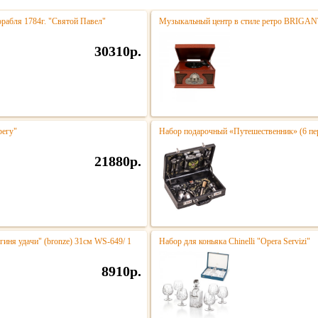
орабля 1784г. "Святой Павел"
Музыкальный центр в стиле ретро BRIGA
30310р.
регу"
Набор подарочный «Путешественник» (6 пе
21880р.
гиня удачи" (bronze) 31см WS-649/ 1
Набор для коньяка Chinelli "Opera Servizi"
8910р.