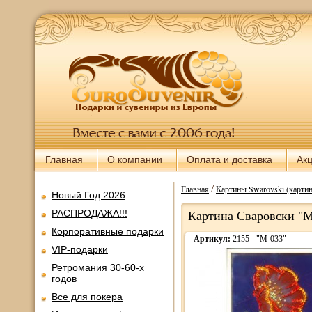
Главная
О компании
Оплата и доставка
Ак
/
Главная
Картины Swarovski (картин
Новый Год 2026
РАСПРОДАЖА!!!
Картина Сваровски "Ма
Корпоративные подарки
Артикул:
2155 - "М-033"
VIP-подарки
Ретромания 30-60-х
годов
Все для покера