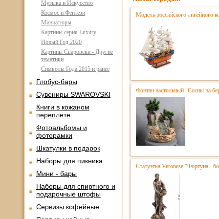
Музыка и Искусство
Космос и Фентези
Модель российского линейного к
Миниатюры
Картины серия Luxury
Новый Год 2020
Картины Сваровски - Другие
тематики
Символы Года 2015 и ранее
Глобус-бары
Фонтан настольный "Сосны на бе
Сувениры SWAROVSKI
Книги в кожаном
переплете
Фотоальбомы и
фоторамки
Шкатулки в подарок
Наборы для пикника
Статуэтка Veronese "Фортуна - бо
Мини - бары
Наборы для спиртного и
подарочные штофы
Сервизы кофейные