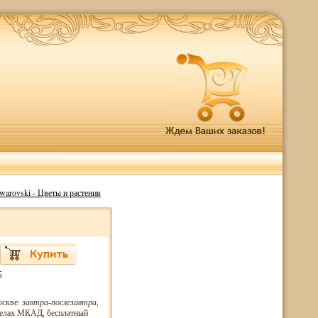
arovski - Цветы и растения
5
оскве:
завтра-послезавтра
,
еделах МКАД, бесплатный