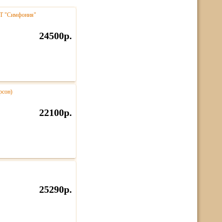
NT "Симфония"
24500р.
рсон)
22100р.
25290р.