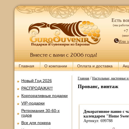
Есть во
(мы работае
+7
(мно
Или з
Главная
О компании
Оплата и доставка
Ак
/
Главная
Настольные, настенные 
Новый Год 2026
Прованс, винтаж
РАСПРОДАЖА!!!
Корпоративные подарки
VIP-подарки
Ретромания 30-60-х
Декоративное панно с ч
годов
календарем "Home Swee
Артикул: 699788
Все для покера