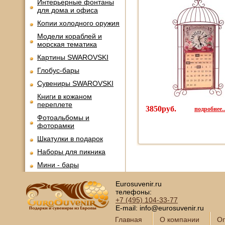
Интерьерные фонтаны
для дома и офиса
Копии холодного оружия
Модели кораблей и
морская тематика
Картины SWAROVSKI
Глобус-бары
Сувениры SWAROVSKI
Книги в кожаном
переплете
3850руб.
подробнее..
Фотоальбомы и
фоторамки
Шкатулки в подарок
Наборы для пикника
Мини - бары
Наборы для спиртного и
Eurosuvenir.ru
подарочные штофы
телефоны:
Сервизы кофейные
+7 (495)
104-33-77
E-mail: info@eurosuvenir.ru
Сервизы чайные
Главная
О компании
Оп