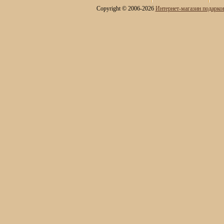
Сундуки ручной работы
Copyright © 2006-2026
Интернет-магазин подарко
Статуэтки и скульптуры
Вазы декоративные
Часы интерьерные
Настенные часы
Прованс, винтаж
Хай-тек, креативные
Часы детские
Часы тематические
Настольные часы
Песочные часы
Часы двусторонние
Каминные часы и
аксессуары из бронзы
Настольные игры
Офисный гольф
Шахматы
Нарды
Фарфоровые куклы
Из России с любовью