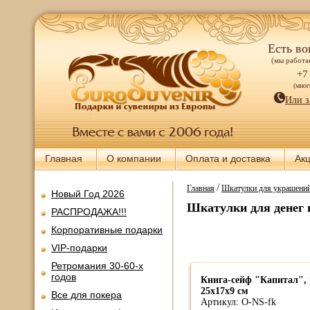
Есть во
(мы работае
+7
(мно
Или з
Главная
О компании
Оплата и доставка
Ак
/
Главная
Шкатулки для украшений
Новый Год 2026
Шкатулки для денег 
РАСПРОДАЖА!!!
Корпоративные подарки
VIP-подарки
Ретромания 30-60-х
годов
Книга-сейф "Капитал",
25х17х9 см
Все для покера
Артикул: O-NS-fk