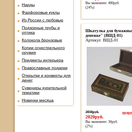
Вы экономите: 490руб.
Нарды
(24%)
Фарфоровые куклы
Из России с любовью
Подзорные трубы и
Шкатулка для бумажны
оптика
денежке" (ВШД-01)
Колокола бронзовые
Артикул: ВШД-01
Копии огнестрельного
оружия
Предметы интерьера
Православные подарки
Открытки и конверты для
денег
Сувениры курительной
тематики
Новинки месяца
2050руб.
подроб
2020руб.
Вы экономите: 30руб.
(2%)