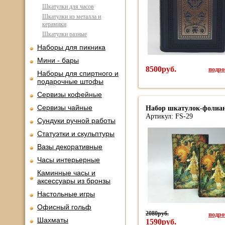
Шкатулки для часов
Шкатулки из металла и
керамики
Шкатулки разные
Наборы для пикника
Мини - бары
8500руб.
подроб
Наборы для спиртного и
подарочные штофы
Сервизы кофейные
Сервизы чайные
Набор шкатулок-фолиан
Артикул: FS-29
Сундуки ручной работы
Статуэтки и скульптуры
Вазы декоративные
Часы интерьерные
Каминные часы и
аксессуары из бронзы
Настольные игры
Офисный гольф
2080руб.
подроб
Шахматы
1590руб.