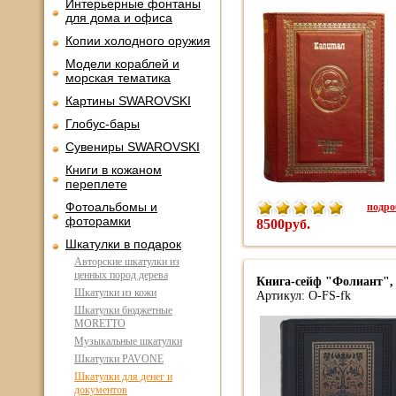
Интерьерные фонтаны
для дома и офиса
Копии холодного оружия
Модели кораблей и
морская тематика
Картины SWAROVSKI
Глобус-бары
Сувениры SWAROVSKI
Книги в кожаном
переплете
подроб
Фотоальбомы и
фоторамки
8500руб.
Шкатулки в подарок
Авторские шкатулки из
ценных пород дерева
Книга-сейф "Фолиант",
Шкатулки из кожи
Артикул: O-FS-fk
Шкатулки бюджетные
MORETTO
Музыкальные шкатулки
Шкатулки PAVONE
Шкатулки для денег и
документов