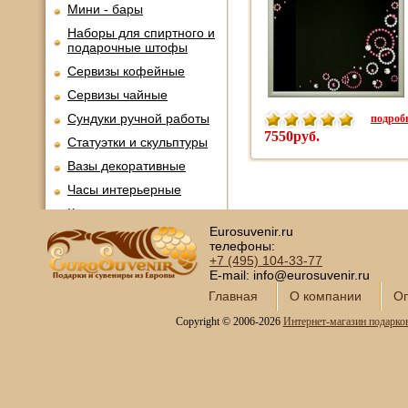
Мини - бары
Наборы для спиртного и
подарочные штофы
Сервизы кофейные
Сервизы чайные
подробн
Сундуки ручной работы
7550руб.
Статуэтки и скульптуры
Вазы декоративные
Часы интерьерные
Каминные часы и
аксессуары из бронзы
Eurosuvenir.ru
телефоны:
Настольные игры
+7 (495)
104-33-77
Офисный гольф
E-mail: info@eurosuvenir.ru
Главная
О компании
Оп
Шахматы
Нарды
Copyright © 2006-2026
Интернет-магазин подарко
Фарфоровые куклы
Из России с любовью
Подзорные трубы и