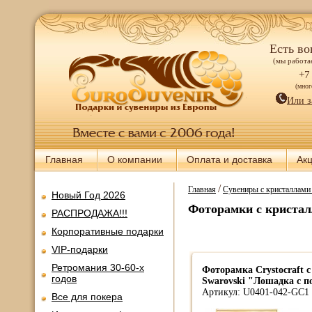
Есть во
(мы работае
+7
(мно
Или з
Главная
О компании
Оплата и доставка
Ак
/
Главная
Сувениры с кристалла
Новый Год 2026
Фоторамки с кристал
РАСПРОДАЖА!!!
Корпоративные подарки
VIP-подарки
Ретромания 30-60-х
Фоторамка Crystocraft 
годов
Swarovski "Лошадка с п
Артикул: U0401-042-GC1
Все для покера