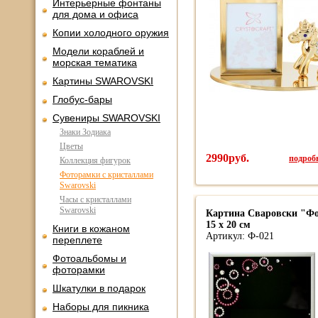
Интерьерные фонтаны
для дома и офиса
Копии холодного оружия
Модели кораблей и
морская тематика
Картины SWAROVSKI
Глобус-бары
Сувениры SWAROVSKI
Знаки Зодиака
Цветы
2990руб.
подробн
Коллекция фигурок
Фоторамки с кристаллами
Swarovski
Часы с кристаллами
Swarovski
Картина Сваровски "Ф
15 х 20 см
Книги в кожаном
Артикул: Ф-021
переплете
Фотоальбомы и
фоторамки
Шкатулки в подарок
Наборы для пикника