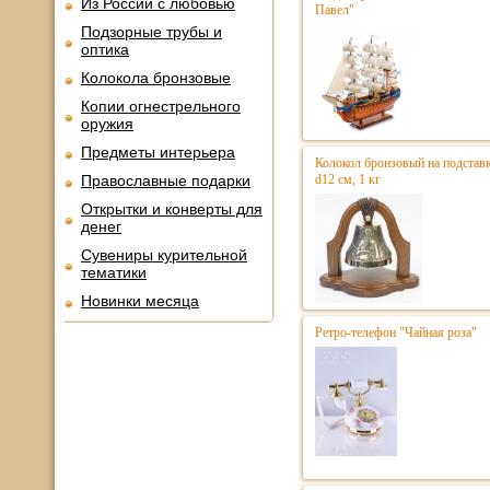
Из России с любовью
Павел"
Подзорные трубы и
оптика
Колокола бронзовые
Копии огнестрельного
оружия
Предметы интерьера
Колокол бронзовый на подстав
Православные подарки
d12 см, 1 кг
Открытки и конверты для
денег
Сувениры курительной
тематики
Новинки месяца
Ретро-телефон "Чайная роза"