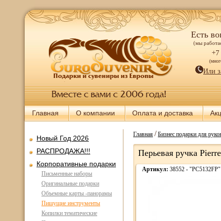
Есть во
(мы работае
+7
(мно
Или з
Главная
О компании
Оплата и доставка
Ак
/
Главная
Бизнес подарки для руков
Новый Год 2026
РАСПРОДАЖА!!!
Перьевая ручка Pierr
Корпоративные подарки
Артикул:
38552 - "PC5132FP"
Письменные наборы
Оригинальные подарки
Объемные карты -панорамы
Пишущие инструменты
Копилки тематические