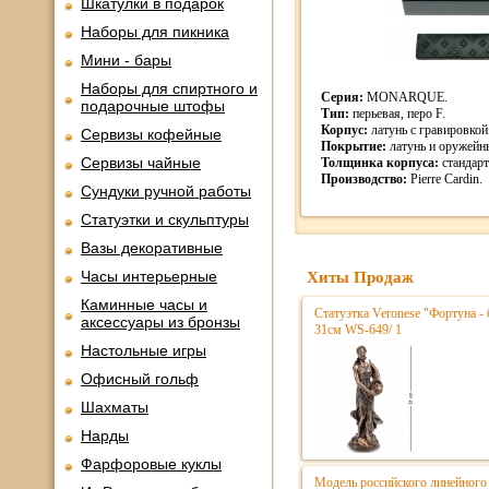
Шкатулки в подарок
Наборы для пикника
Мини - бары
Наборы для спиртного и
Серия:
MONARQUE.
подарочные штофы
Тип:
перьевая, перо F.
Корпус:
латунь с гравировкой
Сервизы кофейные
Покрытие:
латунь и оружейн
Сервизы чайные
Толщинка корпуса:
стандарт
Производство:
Pierre Cardin.
Сундуки ручной работы
Статуэтки и скульптуры
Вазы декоративные
Часы интерьерные
Хиты Продаж
Каминные часы и
Статуэтка Veronese "Фортуна - 
аксессуары из бронзы
31см WS-649/ 1
Настольные игры
Офисный гольф
Шахматы
Нарды
Фарфоровые куклы
Модель российского линейного 