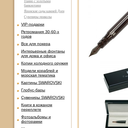
Панно с золотыми
банкнотами
Японские сады камней Дзен
Сувениры приколы
VIP-подарки
Ретромания 30-60-х
годов
Все для покера
Интерьерные фонтаны
для дома и офиса
Копии холодного оружия
Модели кораблей и
морская тематика
Картины SWAROVSKI
Глобус-бары
Сувениры SWAROVSKI
Книги в кожаном
переплете
Фотоальбомы и
фоторамки