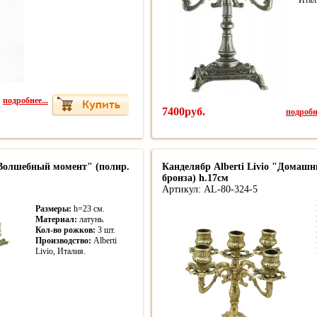
Итал
подробнее...
7400руб.
подробне
 "Волшебный момент" (полир.
Канделябр Alberti Livio "Домашн
бронза) h.17см
Артикул: AL-80-324-5
Размеры:
h=23 см.
Материал:
латунь.
Кол-во рожков:
3 шт.
Производство:
Alberti
Livio, Италия.