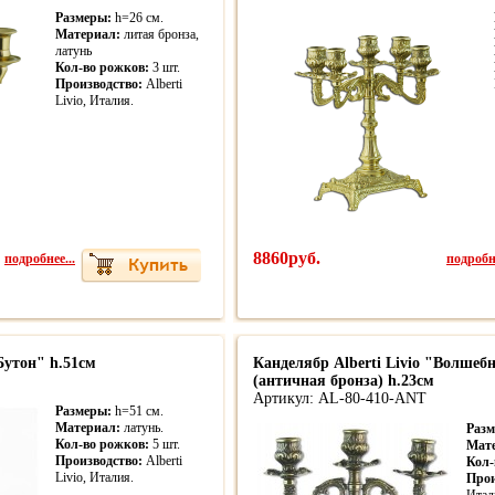
Размеры:
h=26 см.
Материал:
литая бронза,
латунь
Кол-во рожков:
3 шт.
Производство:
Alberti
Livio, Италия.
подробнее...
8860руб.
подробне
Бутон" h.51см
Канделябр Alberti Livio "Волше
(античная бронза) h.23см
Артикул: AL-80-410-ANT
Размеры:
h=51 см.
Материал:
латунь.
Разм
Кол-во рожков:
5 шт.
Мат
Производство:
Alberti
Кол-
Livio, Италия.
Прои