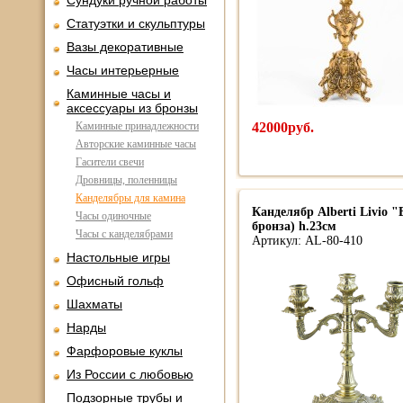
Сундуки ручной работы
Статуэтки и скульптуры
Вазы декоративные
Часы интерьерные
Каминные часы и
аксессуары из бронзы
Каминные принадлежности
42000руб.
Авторские каминные часы
Гасители свечи
Дровницы, поленницы
Канделябры для камина
Канделябр Alberti Livio
Часы одиночные
бронза) h.23см
Часы с канделябрами
Артикул: AL-80-410
Настольные игры
Офисный гольф
Шахматы
Нарды
Фарфоровые куклы
Из России с любовью
Подзорные трубы и