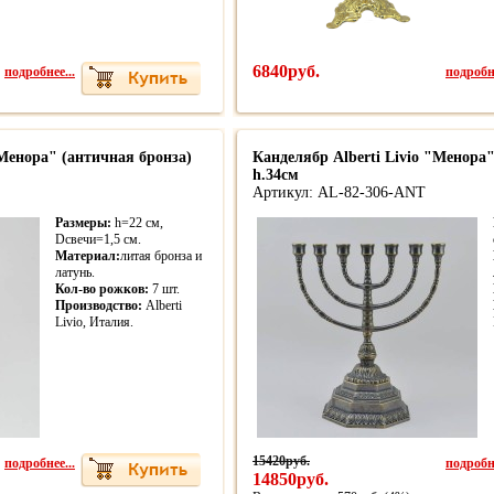
подробнее...
6840руб.
подробне
"Менора" (античная бронза)
Канделябр Alberti Livio "Менора"
h.34см
Артикул: AL-82-306-ANT
Размеры:
h=22 см,
Dсвечи=1,5 см.
Материал:
литая бронза и
латунь.
Кол-во рожков:
7 шт.
Производство:
Alberti
Livio, Италия.
подробнее...
15420руб.
подробне
14850руб.