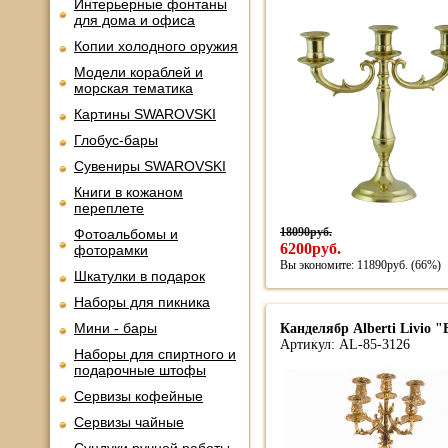
Интерьерные фонтаны
для дома и офиса
Копии холодного оружия
Модели кораблей и
морская тематика
Картины SWAROVSKI
Глобус-бары
Сувениры SWAROVSKI
Книги в кожаном
переплете
18090руб.
Фотоальбомы и
6200руб.
фоторамки
Вы экономите: 11890руб. (66%)
Шкатулки в подарок
Наборы для пикника
Мини - бары
Канделябр Alberti Livio "
Артикул: AL-85-3126
Наборы для спиртного и
подарочные штофы
Сервизы кофейные
Сервизы чайные