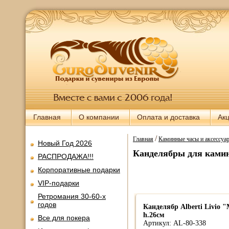
Главная
О компании
Оплата и доставка
Ак
/
Главная
Каминные часы и аксессуа
Новый Год 2026
Канделябры для ками
РАСПРОДАЖА!!!
Корпоративные подарки
VIP-подарки
Ретромания 30-60-х
годов
Канделябр Alberti Livio "
h.26см
Все для покера
Артикул: AL-80-338