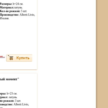
Размеры:
h=24 см.
Материал:
латунь.
Кол-во рожков:
5 шт.
Производство:
Alberti Livio,
Италия.
е...
бный момент"
еры:
h=23 см.
ериал:
латунь.
во рожков:
3 шт.
зводство:
Alberti Livio,