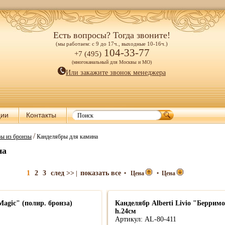
Есть вопросы? Тогда звоните!
(мы работаем: с 9 до 17ч., выходные 10-16ч.)
104-33-77
+7 (495)
(многоканальный для Москвы и МО)
Или закажите звонок менеджера
ции
Контакты
/
ры из бронзы
Канделябры для камина
на
1
2
3
след >>
показать все
|
•
Цена
•
Цена
Magic" (полир. бронза)
Канделябр Alberti Livio "Берримо
h.24см
Артикул: AL-80-411