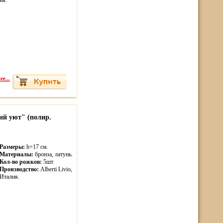
ия.
е...
ий уют" (полир.
Размеры:
h=17 см.
Материалы:
бронза, латунь.
Кол-во рожков:
5шт.
Производство:
Alberti Livio,
Италия.