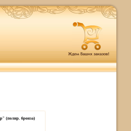
р" (полир. бронза)