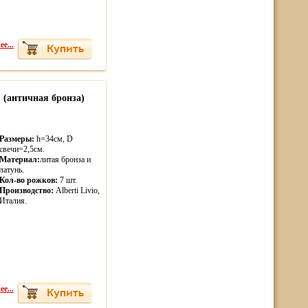
е...
 (античная бронза)
Размеры:
h=34см, D
свечи=2,5см.
Материал:
литая бронза и
латунь.
Кол-во рожков:
7 шт.
Производство:
Alberti Livio,
Италия.
е...