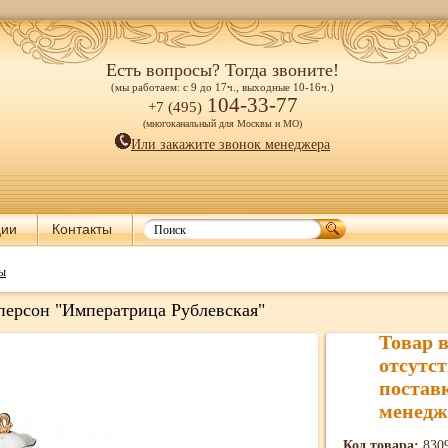
Есть вопросы? Тогда звоните!
(мы работаем: с 9 до 17ч., выходные 10-16ч.)
104-33-77
+7 (495)
(многоканальный для Москвы и МО)
Или закажите звонок менеджера
ции
Контакты
ры
персон "Императрица Рублевская"
Товар 
отсутст
постав
менедж
Код товара:
830