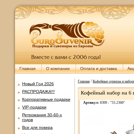
Главная
О компании
Оплата и доставка
Ак
/
Главная
Кофейные сервизы и набо
Новый Год 2026
РАСПРОДАЖА!!!
Кофейный набор на 6 
Корпоративные подарки
Артикул:
8309 - "55-2300"
VIP-подарки
Ретромания 30-60-х
годов
Все для покера