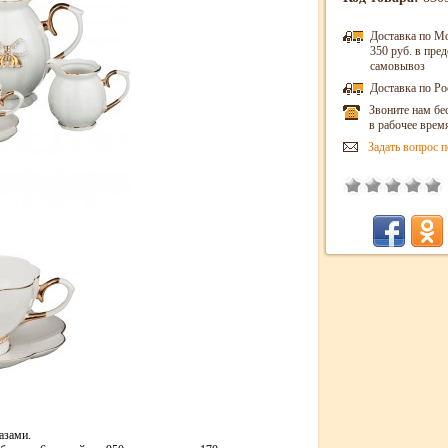
Доставка по М
350 руб. в пр
самовывоз
Доставка по Ро
Звоните нам бе
в рабочее врем
Задать вопрос п
азами.