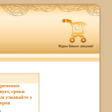
временно
вует, сроки
ки узнавайте у
еров
9