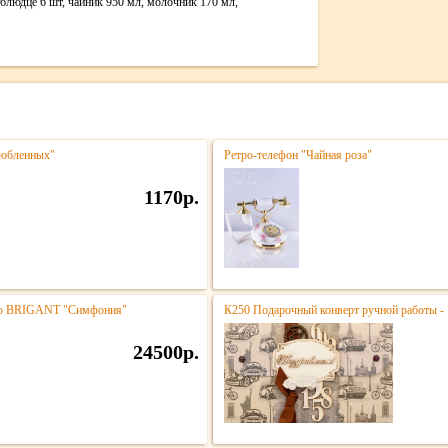
 блюдце 6 шт, чайник 950 мл, молочник 170 мл,
любленных"
Ретро-телефон "Чайная роза"
1170р.
тро BRIGANT "Симфония"
К250 Подарочный конверт ручной работы -
24500р.