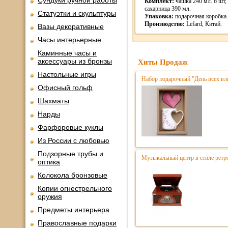
Сундуки ручной работы
Комплект:
чашка 240 мл. 6 шт,
сахарница 390 мл.
Статуэтки и скульптуры
Упаковка:
подарочная коробка.
Производство:
Lefard, Китай.
Вазы декоративные
Часы интерьерные
Каминные часы и
аксессуары из бронзы
Хиты Продаж
Настольные игры
Набор подарочный "День всех в
Офисный гольф
Шахматы
Нарды
Фарфоровые куклы
Из России с любовью
Подзорные трубы и
Музыкальный центр в стиле ре
оптика
Колокола бронзовые
Копии огнестрельного
оружия
Предметы интерьера
Православные подарки