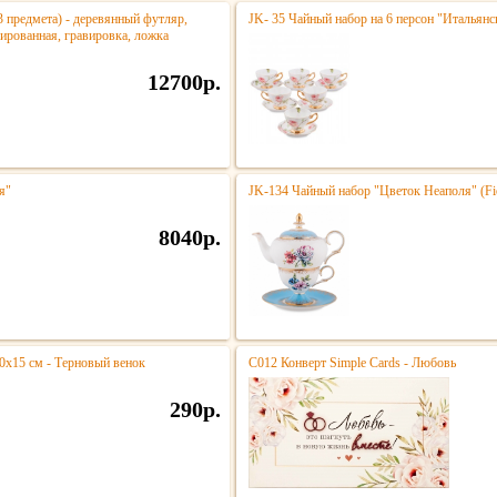
3 предмета) - деревянный футляр,
JK- 35 Чайный набор на 6 персон "Итальянс
лированная, гравировка, ложка
12700р.
я"
JK-134 Чайный набор "Цветок Неаполя" (Fio
8040р.
0х15 см - Терновый венок
С012 Конверт Simple Cards - Любовь
290р.