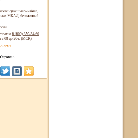
оскве:
сроки уточняйте
,
еделах МКАД, бесплатный
ссии
сплатно
8 (800)
350-34-60
я с 08 до 20ч. (МСК)
о почте
Оценить