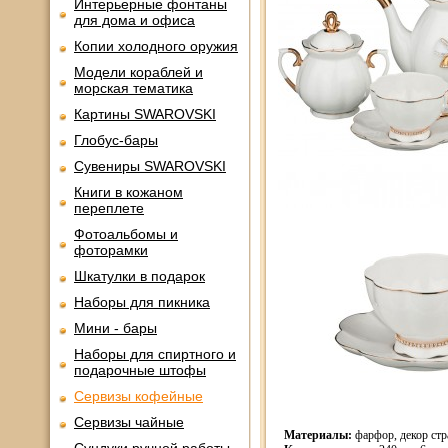
Интерьерные фонтаны
для дома и офиса
Копии холодного оружия
Модели кораблей и
морская тематика
Картины SWAROVSKI
Глобус-бары
Сувениры SWAROVSKI
Книги в кожаном
переплете
Фотоальбомы и
фоторамки
Шкатулки в подарок
Наборы для пикника
Мини - бары
Наборы для спиртного и
подарочные штофы
Сервизы кофейные
Сервизы чайные
Материалы:
фарфор, декор стр