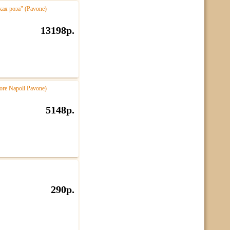
кая роза" (Pavone)
13198р.
re Napoli Pavone)
5148р.
290р.