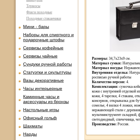
Термосы
Фляги походные
Походные стаканчики
Мини - бары
Наборы для спиртного и
подарочные штофы
Сервизы кофейные
Сервизы чайные
Размеры:
34,7х23х9 см.
Материал сумки:
Натуральна
Сундуки ручной работы
Материал посуды:
Нержавеющ
Статуэтки и скульптуры
Внутренняя отделка:
Натура
росписью ручной работы
Вазы декоративные
Количество персон:
4.
Комплектация:
сумочка-кейс
Часы интерьерные
кожи с внутренней отделкой и
кожи, 4 тарелки, 4 стакана, о
Каминные часы и
консервов, открывалка для бу
аксессуары из бронзы
сомелье, 4 вилки 4 ложки, но
Настольные игры
нержавеющей стали с деревян
мультиинструмент складной, 
Офисный гольф
светодиодный, спичечница, че
Производство:
Россия.
Шахматы
Нарды