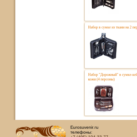
Набор в сумке из ткани на 2 п
Набор "Дорожный" в сумке-кей
кожи (4 персоны)
Eurosuvenir.ru
телефоны: