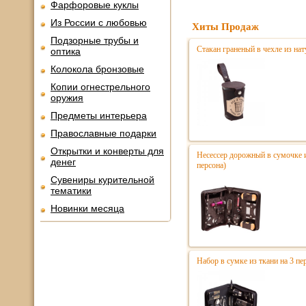
Фарфоровые куклы
Из России с любовью
Хиты Продаж
Подзорные трубы и
Стакан граненый в чехле из на
оптика
Колокола бронзовые
Копии огнестрельного
оружия
Предметы интерьера
Православные подарки
Открытки и конверты для
Несессер дорожный в сумочке и
денег
персона)
Сувениры курительной
тематики
Новинки месяца
Набор в сумке из ткани на 3 