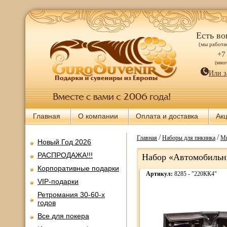
Есть во
(мы работае
+7
(мно
Или з
Главная
О компании
Оплата и доставка
Ак
/
/
Главная
Наборы для пикника
Ми
Новый Год 2026
РАСПРОДАЖА!!!
Набор «Автомобильны
Корпоративные подарки
Артикул:
8285 - "220КК4"
VIP-подарки
Ретромания 30-60-х
годов
Все для покера