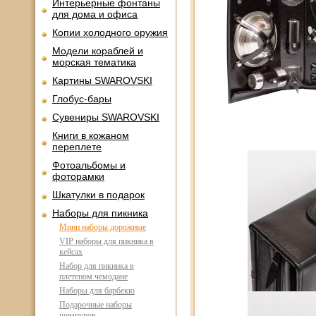
Интерьерные фонтаны
для дома и офиса
Копии холодного оружия
Модели кораблей и
морская тематика
Картины SWAROVSKI
Глобус-бары
Сувениры SWAROVSKI
Книги в кожаном
переплете
Фотоальбомы и
фоторамки
Шкатулки в подарок
Наборы для пикника
Мини наборы дорожные
VIP наборы для пикника в
кейсах
Набор для пикника в
плетеном чемодане
Наборы для барбекю
Подарочные наборы
шампуров