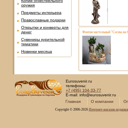
Копии огнестрельного
оружия
Предметы интерьера
Православные подарки
Открытки и конверты для
денег
Фонтан настольный "Сосны на 
Сувениры курительной
тематики
Новинки месяца
Eurosuvenir.ru
телефоны:
+7 (495)
104-33-77
E-mail: info@eurosuvenir.ru
Главная
О компании
Оп
Copyright © 2006-2026
Интернет-магазин подарко