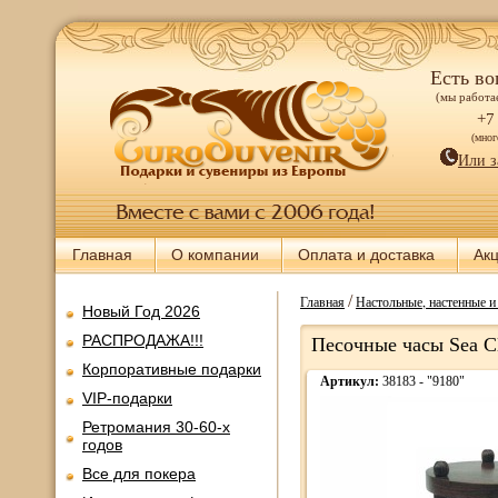
Есть во
(мы работае
+7
(мно
Или з
Главная
О компании
Оплата и доставка
Ак
/
Главная
Настольные, настенные 
Новый Год 2026
РАСПРОДАЖА!!!
Песочные часы Sea Cl
Корпоративные подарки
Артикул:
38183 - "9180"
VIP-подарки
Ретромания 30-60-х
годов
Все для покера