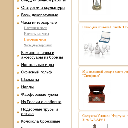
Сундуки ручной работы
Статуэтки и скульптуры
Вазы декоративные
Часы интерьерные
Набор для коньяка Chinelli "Ope
Настенные часы
Настольные часы
Песочные часы
Часы двусторонние
Каминные часы и
аксессуары из бронзы
Настольные игры
Музыкальный центр в стиле р
Офисный гольф
"Симфония"
Шахматы
Нарды
Фарфоровые куклы
Из России с любовью
Подзорные трубы и
оптика
Статуэтка Veronese "Фортуна - 
31см WS-649/ 1
Колокола бронзовые