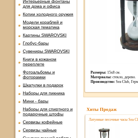
Интерьерные фонтаны
для дома и офиса
Копии холодного оружия
Модели кораблей и
морская тематика
Картины SWAROVSKI
Глобус-бары
Сувениры SWAROVSKI
Книги в кожаном
переплете
Фотоальбомы и
Размеры:
15х8 см.
фоторамки
Материалы:
стекло, дерево.
Производство:
Sea Club, Гер
Шкатулки в подарок
Наборы для пикника
Мини - бары
Наборы для спиртного и
Хиты Продаж
подарочные штофы
Латунные песочные часы Sea Cl
Сервизы кофейные
Сервизы чайные