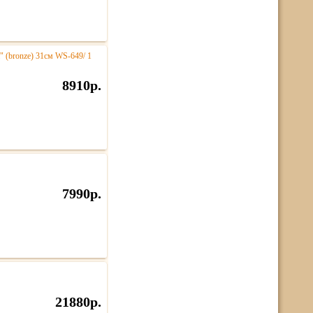
" (bronze) 31см WS-649/ 1
8910р.
7990р.
21880р.