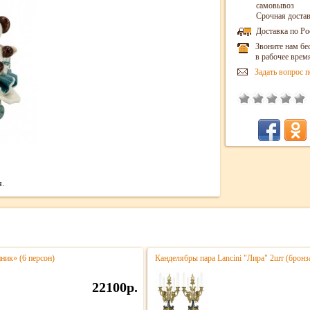
самовывоз
Срочная достав
Доставка по Ро
Звоните нам бе
в рабочее врем
Задать вопрос п
я.
ик» (6 персон)
Канделябры пара Lancini "Лира" 2шт (брон
22100р.