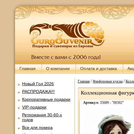
Главная
О компании
Оплата и доставка
Ак
/
/
Главная
Фарфоровые куклы
Колл
Новый Год 2026
РАСПРОДАЖА!!!
Коллекционная фигурк
Корпоративные подарки
Артикул:
35689 - "00302"
VIP-подарки
Ретромания 30-60-х
годов
Все для покера