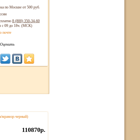
ка по Москве от 500 руб.
ссии
сплатно
8 (800)
350-34-60
я с 09 до 18ч. (МСК)
о почте
Оценить
за/мрамор-черный)
110870р.