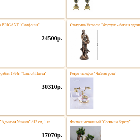
тро BRIGANT "Симфония"
Статуэтка Veronese "Фортуна - богиня удачи
24500р.
орабля 1784г. "Святой Павел"
Ретро-телефон "Чайная роза"
30310р.
 "Адмирал Ушаков" d12 см, 1 кг
Фонтан настольный "Сосны на берегу"
17070р.