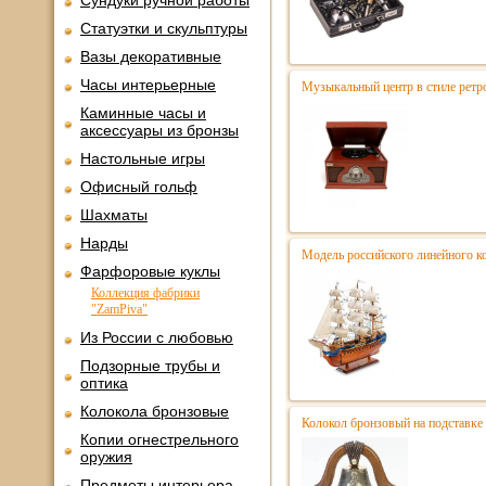
Сундуки ручной работы
Статуэтки и скульптуры
Вазы декоративные
Часы интерьерные
Музыкальный центр в стиле ре
Каминные часы и
аксессуары из бронзы
Настольные игры
Офисный гольф
Шахматы
Нарды
Модель российского линейного к
Фарфоровые куклы
Коллекция фабрики
"ZamPiva"
Из России с любовью
Подзорные трубы и
оптика
Колокола бронзовые
Колокол бронзовый на подставке
Копии огнестрельного
оружия
Предметы интерьера