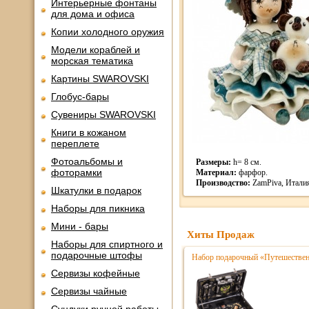
Интерьерные фонтаны
для дома и офиса
Копии холодного оружия
Модели кораблей и
морская тематика
Картины SWAROVSKI
Глобус-бары
Сувениры SWAROVSKI
Книги в кожаном
переплете
Фотоальбомы и
Размеры:
h= 8 см.
фоторамки
Материал:
фарфор.
Производство:
ZamPiva, Итали
Шкатулки в подарок
Наборы для пикника
Мини - бары
Хиты Продаж
Наборы для спиртного и
подарочные штофы
Набор подарочный «Путешественн
Сервизы кофейные
Сервизы чайные