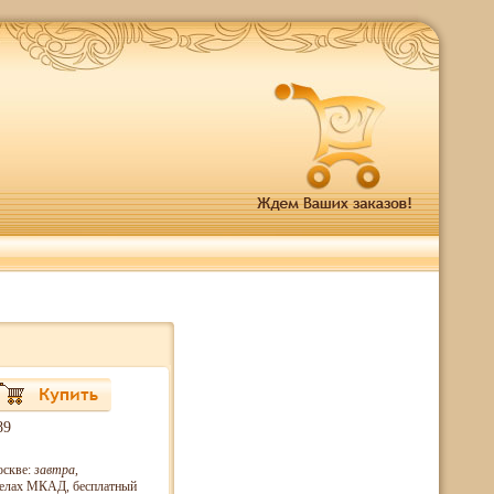
89
оскве:
завтра
,
еделах МКАД, бесплатный