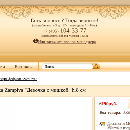
Есть вопросы? Тогда звоните!
(мы работаем: с 9 до 17ч., выходные 10-16ч.)
104-33-77
+7 (495)
(многоканальный для Москвы и МО)
Или закажите звонок менеджера
ции
Контакты
екция фабрики "ZamPiva"
а Zampiva "Девочка с мишкой" h.8 см
6190руб.
Код товара:
356
Доставка по М
350 руб. в пр