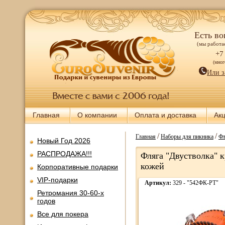
Есть во
(мы работае
+7
(мно
Или з
Главная
О компании
Оплата и доставка
Ак
/
/
Главная
Наборы для пикника
Фл
Новый Год 2026
РАСПРОДАЖА!!!
Фляга "Двустволка" к
кожей
Корпоративные подарки
VIP-подарки
Артикул:
329 - "542ФК-РТ"
Ретромания 30-60-х
годов
Все для покера