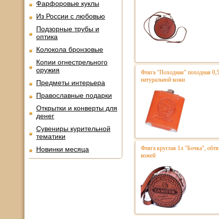
Фарфоровые куклы
Из России с любовью
Подзорные трубы и
оптика
Колокола бронзовые
Копии огнестрельного
оружия
Фляга "Походная" походная 0,5
натуральной кожи
Предметы интерьера
Православные подарки
Открытки и конверты для
денег
Сувениры курительной
тематики
Фляга круглая 1л "Бочка", обт
Новинки месяца
кожей