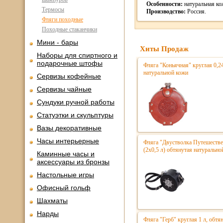
Особенности:
натуральная кож
Термосы
Производство:
Россия.
Фляги походные
Походные стаканчики
Мини - бары
Хиты Продаж
Наборы для спиртного и
подарочные штофы
Фляга "Коньячная" круглая 0,24
натуральной кожи
Сервизы кофейные
Сервизы чайные
Сундуки ручной работы
Статуэтки и скульптуры
Вазы декоративные
Часы интерьерные
Фляга "Двустволка Путешестве
(2х0,5 л) обтянутая натурально
Каминные часы и
аксессуары из бронзы
Настольные игры
Офисный гольф
Шахматы
Нарды
Фляга "Герб" круглая 1 л, обтя