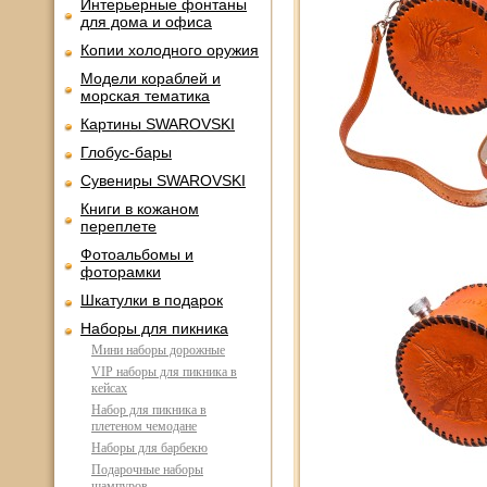
Интерьерные фонтаны
для дома и офиса
Копии холодного оружия
Модели кораблей и
морская тематика
Картины SWAROVSKI
Глобус-бары
Сувениры SWAROVSKI
Книги в кожаном
переплете
Фотоальбомы и
фоторамки
Шкатулки в подарок
Наборы для пикника
Мини наборы дорожные
VIP наборы для пикника в
кейсах
Набор для пикника в
плетеном чемодане
Наборы для барбекю
Подарочные наборы
шампуров