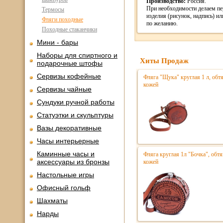
Производство:
Россия.
При необходимости делаем п
Термосы
изделия (рисунок, надпись) ил
Фляги походные
по желанию.
Походные стаканчики
Мини - бары
Наборы для спиртного и
Хиты Продаж
подарочные штофы
Сервизы кофейные
Фляга "Щука" круглая 1 л, обт
кожей
Сервизы чайные
Сундуки ручной работы
Статуэтки и скульптуры
Вазы декоративные
Часы интерьерные
Каминные часы и
Фляга круглая 1л "Бочка", обт
аксессуары из бронзы
кожей
Настольные игры
Офисный гольф
Шахматы
Нарды