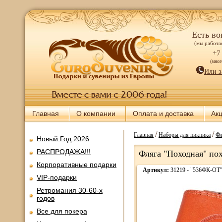
Есть во
(мы работае
+7
(мно
Или з
Главная
О компании
Оплата и доставка
Ак
/
/
Главная
Наборы для пикника
Фл
Новый Год 2026
РАСПРОДАЖА!!!
Фляга "Походная" пох
Корпоративные подарки
Артикул:
31219 - "536ФК-ОТ
VIP-подарки
Ретромания 30-60-х
годов
Все для покера