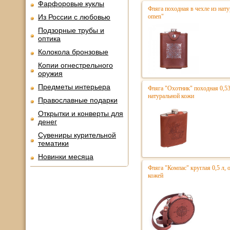
Фарфоровые куклы
Фляга походная в чехле из нат
Из России с любовью
omen"
Подзорные трубы и
оптика
Колокола бронзовые
Копии огнестрельного
оружия
Предметы интерьера
Фляга "Охотник" походная 0,53 
натуральной кожи
Православные подарки
Открытки и конверты для
денег
Сувениры курительной
тематики
Новинки месяца
Фляга "Компас" круглая 0,5 л, 
кожей