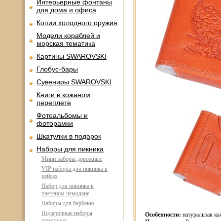
Интерьерные фонтаны
для дома и офиса
Копии холодного оружия
Модели кораблей и
морская тематика
Картины SWAROVSKI
Глобус-бары
Сувениры SWAROVSKI
Книги в кожаном
переплете
Фотоальбомы и
фоторамки
Шкатулки в подарок
Наборы для пикника
Мини наборы дорожные
VIP наборы для пикника в
кейсах
Набор для пикника в
плетеном чемодане
Наборы для барбекю
Подарочные наборы
Особенности:
натуральная кож
шампуров