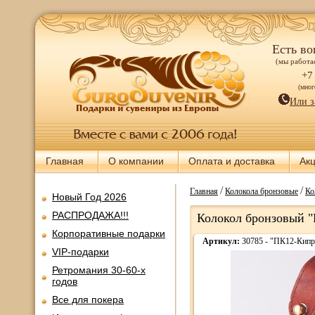
Есть во
(мы работае
+7
(мно
Или з
Главная
О компании
Оплата и доставка
Ак
/
/
Главная
Колокола бронзовые
Ко
Новый Год 2026
РАСПРОДАЖА!!!
Колокол бронзовый "К
Корпоративные подарки
Артикул:
30785 - "ПК12-Кипр
VIP-подарки
Ретромания 30-60-х
годов
Все для покера