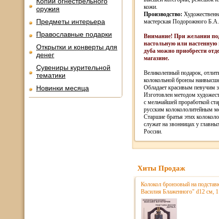
Копии огнестрельного
кожи.
оружия
Производство:
Художественн
Предметы интерьера
мастерская Подорожного Б.А.,
Православные подарки
Внимание! При желании по
настольную или настенную 
Открытки и конверты для
дуба можно приобрести отд
денег
магазине.
Сувениры курительной
Великолепный подарок, отлит
тематики
колокольной бронзы наивысше
Новинки месяца
Обладает красивым певучим 
Изготовлен методом художест
с мельчайшей проработкой ст
русским колокололитейным м
Старшие братья этих колоколо
служат на звонницах у главны
России.
Хиты Продаж
Колокол бронзовый на подстав
Василия Блаженного" d12 см, 1