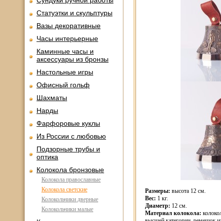
Сундуки ручной работы
Статуэтки и скульптуры
Вазы декоративные
Часы интерьерные
Каминные часы и
аксессуары из бронзы
Настольные игры
Офисный гольф
Шахматы
Нарды
Фарфоровые куклы
Из России с любовью
Подзорные трубы и
оптика
Колокола бронзовые
Колокола православные
Колокола светские
Размеры:
высота 12 см.
Вес:
1 кг.
Колокольчики дверные
Диаметр:
12 см.
Колокольчики малые
Материал колокола:
колокол
высшей категории, ремешок и