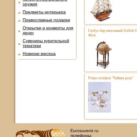
оружия
Предметы интерьера
Православные подарки
Открытки и конверты для
Глобус-бар напольный Zoffoli 
денег
40см
Сувениры курительной
тематики
Новинки месяца
Ретро-телефон "Чайная роза"
Eurosuvenir.ru
телефоны: