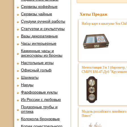
Сервизы кофейные
Сервизы чайные
Хиты Продаж
Сундуки ручной работы
Набор карт в шкатулке Sea Clu
Статуэтки и скульптуры
Вазы декоративные
Часы интерьерные
Каминные часы и
аксессуары из бронзы
Настольные игры
Метеостанция 3 в 1 (барометр,
Офисный гольф
СМИЧ БМ-47-Дуб "Крузенштер
Шахматы
Нарды
Фарфоровые куклы
Из России с любовью
Подзорные трубы и
оптика
Модель российского линейного 
Павел"
Колокола бронзовые
Копии огнестрельного