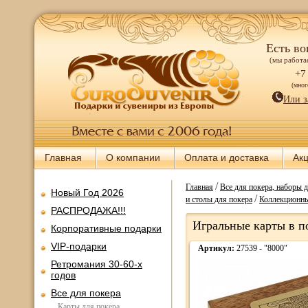
Есть во
(мы работае
+7
(мно
Или з
Главная
О компании
Оплата и доставка
Ак
/
Главная
Все для покера, наборы 
Новый Год 2026
/
и столы для покера
Коллекционны
РАСПРОДАЖА!!!
Игральные карты в п
Корпоративные подарки
VIP-подарки
Артикул:
27539 - "8000"
Ретромания 30-60-х
годов
Все для покера
Карты для покера