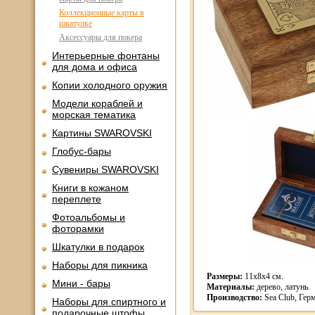
Коллекционные карты в
шкатулке
Аксессуары для покера
Интерьерные фонтаны
для дома и офиса
Копии холодного оружия
Модели кораблей и
морская тематика
Картины SWAROVSKI
Глобус-бары
Сувениры SWAROVSKI
Книги в кожаном
переплете
Фотоальбомы и
фоторамки
Шкатулки в подарок
Наборы для пикника
Размеры:
11x8x4 см.
Мини - бары
Материалы:
дерево, латунь.
Производство:
Sea Club, Гер
Наборы для спиртного и
подарочные штофы