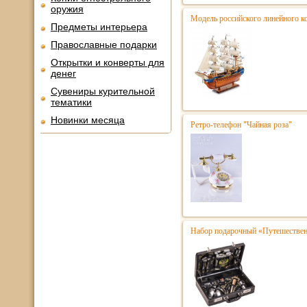
оружия
Модель российского линейного к
Предметы интерьера
Православные подарки
Открытки и конверты для
денег
Сувениры курительной
тематики
Новинки месяца
Ретро-телефон "Чайная роза"
Набор подарочный «Путешественн