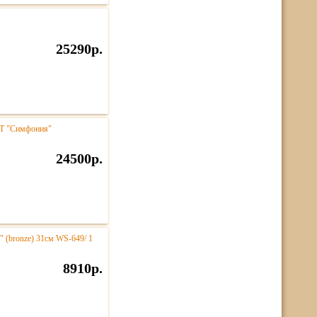
25290р.
NT "Симфония"
24500р.
" (bronze) 31см WS-649/ 1
8910р.