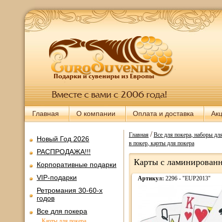
Главная
О компании
Оплата и доставка
Ак
/
Главная
Все для покера, наборы дл
Новый Год 2026
в покер, карты для покера
РАСПРОДАЖА!!!
Карты с ламинированны
Корпоративные подарки
VIP-подарки
Артикул:
2296 - "EUP2013"
Ретромания 30-60-х
годов
Все для покера
Карты для покера