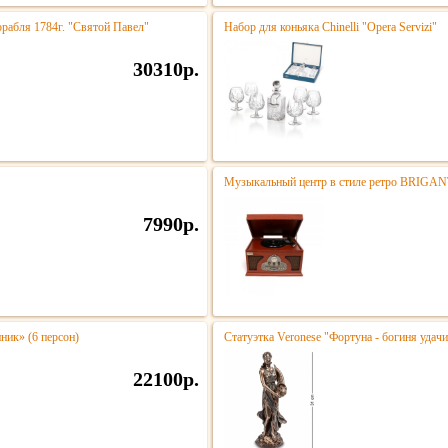
орабля 1784г. "Святой Павел"
Набор для коньяка Chinelli "Opera Servizi"
30310р.
Музыкальный центр в стиле ретро BRIGA
7990р.
ик» (6 персон)
Статуэтка Veronese "Фортуна - богиня удачи
22100р.