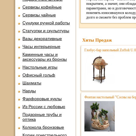
покрытием, а значит, они облад
Сервизы кофейные
параметрами, но и долговечност
поменять износившуюся колоду, 
Сервизы чайные
долго и сможете без проблем 
Сундуки ручной работы
Статуэтки и скульптуры
Вазы декоративные
Хиты Продаж
Часы интерьерные
Глобус-бар напольный Zoffoli U.
Каминные часы и
аксессуары из бронзы
Настольные игры
Офисный гольф
Шахматы
Нарды
Фонтан настольный "Сосны на бе
Фарфоровые куклы
Из России с любовью
Подзорные трубы и
оптика
Колокола бронзовые
Копии огнестрельного