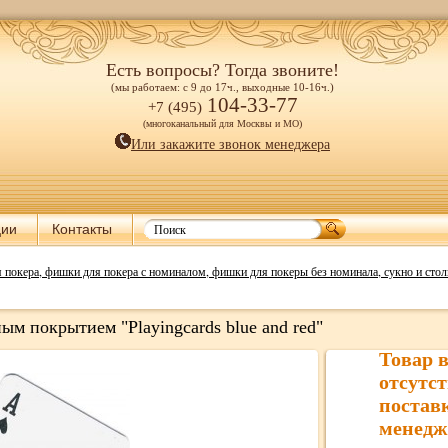
Есть вопросы? Тогда звоните!
(мы работаем: с 9 до 17ч., выходные 10-16ч.)
104-33-77
+7 (495)
(многоканальный для Москвы и МО)
Или закажите звонок менеджера
ции
Контакты
я покера, фишки для покера с номиналом, фишки для покеры без номинала, сукно и стол
м покрытием "Playingcards blue and red"
Товар 
отсутст
постав
менедж