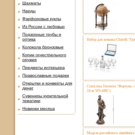
Шахматы
Нарды
Фарфоровые куклы
Из России с любовью
Подзорные трубы и
оптика
Набор для коньяка Chinelli "Ope
Колокола бронзовые
Копии огнестрельного
оружия
Предметы интерьера
Православные подарки
Открытки и конверты для
Статуэтка Veronese "Фортуна - 
денег
31см WS-649/ 1
Сувениры курительной
тематики
Новинки месяца
Модель российского линейного 