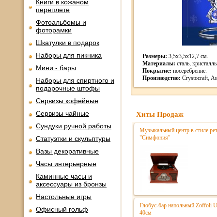
Книги в кожаном
переплете
Фотоальбомы и
фоторамки
Шкатулки в подарок
Наборы для пикника
Размеры:
3,5х3,5х12,7 см.
Материалы:
сталь, кристаллы
Мини - бары
Покрытие:
посеребрение.
Производство:
Crystocraft, А
Наборы для спиртного и
подарочные штофы
Сервизы кофейные
Сервизы чайные
Хиты Продаж
Сундуки ручной работы
Музыкальный центр в стиле р
"Симфония"
Статуэтки и скульптуры
Вазы декоративные
Часы интерьерные
Каминные часы и
аксессуары из бронзы
Настольные игры
Глобус-бар напольный Zoffoli 
Офисный гольф
40см