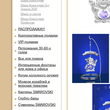
Шары Новогодние
Шары Новогодние Год
Лошади 2026
Шары со снегом
Шары Новогодние
Профессии
РАСПРОДАЖА!!!
Корпоративные подарки
VIP-подарки
Ретромания 30-60-х
годов
Все для покера
Интерьерные фонтаны
для дома и офиса
Копии холодного оружия
Модели кораблей и
морская тематика
Картины SWAROVSKI
Глобус-бары
Сувениры SWAROVSKI