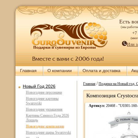
Есть во
(мы работае
+7
(мно
Или з
Главная
О компании
Оплата и доставка
Ак
/
Главная
Подарки на Новый год, 
Новый Год 2026
Новогодние персонажи
Композиция Crystocr
Новогодние картины
Swarovski
Артикул:
20468 - "U0301-16
Новогодние украшения
Картины Символ Года 2026
Лошадь
Новогодние композиции
Новогодние шары Swarovski