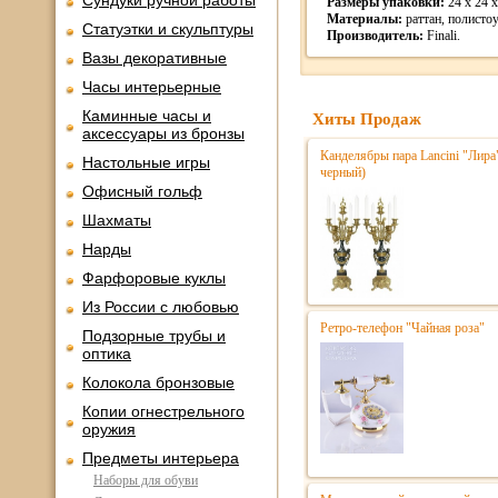
Сундуки ручной работы
Размеры упаковки:
24 x 24 x
Материалы:
раттан, полисто
Статуэтки и скульптуры
Производитель:
Finali.
Вазы декоративные
Часы интерьерные
Каминные часы и
Хиты Продаж
аксессуары из бронзы
Канделябры пара Lancini "Лира
Настольные игры
черный)
Офисный гольф
Шахматы
Нарды
Фарфоровые куклы
Из России с любовью
Ретро-телефон "Чайная роза"
Подзорные трубы и
оптика
Колокола бронзовые
Копии огнестрельного
оружия
Предметы интерьера
Наборы для обуви