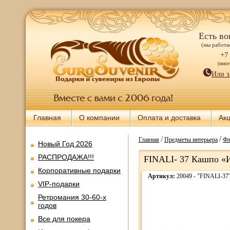
Есть во
(мы работае
+7
(мно
Или з
Главная
О компании
Оплата и доставка
Ак
/
/
Главная
Предметы интерьера
Фл
Новый Год 2026
РАСПРОДАЖА!!!
FINALI- 37 Кашпо «И
Корпоративные подарки
Артикул:
20049 - "FINALI-37
VIP-подарки
Ретромания 30-60-х
годов
Все для покера