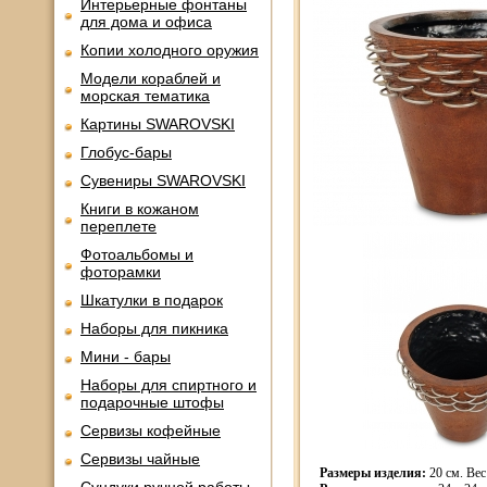
Интерьерные фонтаны
для дома и офиса
Копии холодного оружия
Модели кораблей и
морская тематика
Картины SWAROVSKI
Глобус-бары
Сувениры SWAROVSKI
Книги в кожаном
переплете
Фотоальбомы и
фоторамки
Шкатулки в подарок
Наборы для пикника
Мини - бары
Наборы для спиртного и
подарочные штофы
Сервизы кофейные
Сервизы чайные
Размеры изделия:
20 см. Вес 