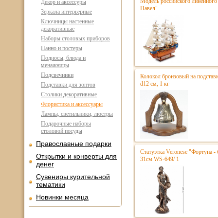
Модель российского линейного 
Декор и аксессуры
Павел"
Зеркала интерьерные
Ключницы настенные
декоративные
Наборы столовых приборов
Панно и постеры
Подносы, блюда и
менажницы
Подсвечники
Колокол бронзовый на подстав
d12 см, 1 кг
Подставки для зонтов
Столики декоративные
Флористика и аксессуары
Лампы, светильники, люстры
Подарочные наборы
столовой посуды
Православные подарки
Статуэтка Veronese "Фортуна - 
Открытки и конверты для
31см WS-649/ 1
денег
Сувениры курительной
тематики
Новинки месяца