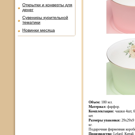
Открытки и конверты для
денег
Сувениры курительной
тематики
Новинки месяца
Объем:
180 мл.
Материал:
фарфор.
Комплектация:
чашки 4шт, б
шт.
Размеры упаковки:
29х29х9 
кг.
Подарочная фирменная короб
Производство:
Lefard, Китай.