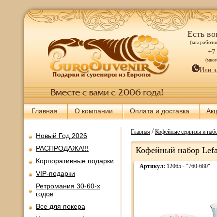
Есть во
(мы работае
+7
(мно
Или з
Главная
О компании
Оплата и доставка
Ак
/
Главная
Кофейные сервизы и наб
Новый Год 2026
РАСПРОДАЖА!!!
Кофейный набор Lefa
Корпоративные подарки
Артикул:
12065 - "760-680"
VIP-подарки
Ретромания 30-60-х
годов
Все для покера