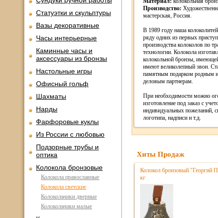
Сундуки ручной работы
Материал:
колокольная бронз
Производство:
Художественн
Статуэтки и скульптуры
мастерская, Россия.
Вазы декоративные
В 1989 году наша колоколитей
Часы интерьерные
ряду одних из первых присту
производства колоколов по т
Каминные часы и
технологии. Колокола изготав
аксессуары из бронзы
колокольной бронзы, имеющей
имеют великолепный звон. Ст
Настольные игры
памятным подарком родным и 
деловым партнерам.
Офисный гольф
Шахматы
При необходимости можно ог
изготовление под заказ с уче
Нарды
индивидуальных пожеланий, с
логотипа, надписи и т.д.
Фарфоровые куклы
Из России с любовью
Подзорные трубы и
Хиты Продаж
оптика
Колокола бронзовые
Колокол бронзовый "Георгий П
Колокола православные
кг
Колокола светские
Колокольчики дверные
Колокольчики малые