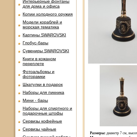
Интерьерные фонтаны
для дома и офиса
Копии холодного оружия
Модели кораблей и
морская тематика
Картины SWAROVSKI
Глобус-бары
Сувениры SWAROVSKI
Книги в кожаном
переплете
Фотоальбомы и
фоторамки
Шкатулки в подарок
Наборы для пикника
Мини - бары
Наборы для спиртного и
подарочные штофы
Сервизы кофейные
Сервизы чайные
Размеры:
диаметр 7 см, высота