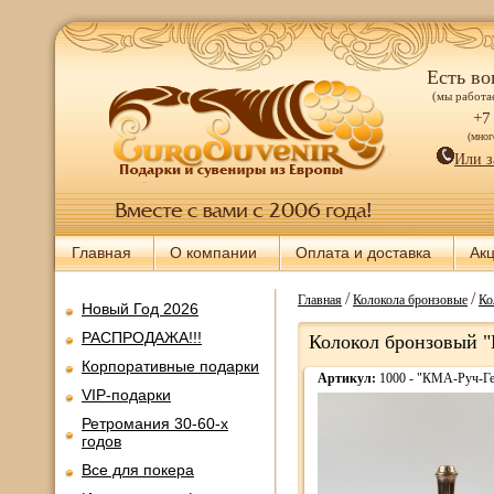
Есть во
(мы работае
+7
(мно
Или з
Главная
О компании
Оплата и доставка
Ак
/
/
Главная
Колокола бронзовые
Ко
Новый Год 2026
РАСПРОДАЖА!!!
Колокол бронзовый "Г
Корпоративные подарки
Артикул:
1000 - "КМА-Руч-Ге
VIP-подарки
Ретромания 30-60-х
годов
Все для покера