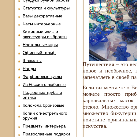
Сундуки ручной работы
Статуэтки и скульптуры
Вазы декоративные
Часы интерьерные
Каминные часы и
аксессуары из бронзы
Настольные игры
Офисный гольф
Шахматы
Путешествия – это вел
Нарды
новое и необычное, п
Фарфоровые куклы
запечатлеть в своей п
Из России с любовью
Если вы мечтаете о В
Подзорные трубы и
можете просто приб
оптика
карнавальных масок 
Колокола бронзовые
стекло. Множество ор
множество бижутерии 
Копии огнестрельного
оружия
поистине оригинальн
искусства.
Предметы интерьера
Православные подарки