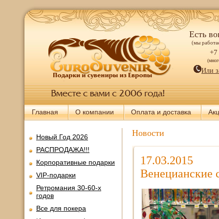
Есть во
(мы работае
+7
(мно
Или з
Главная
О компании
Оплата и доставка
Ак
Новости
Новый Год 2026
РАСПРОДАЖА!!!
17.03.2015
Корпоративные подарки
Венецианские 
VIP-подарки
Ретромания 30-60-х
годов
Все для покера