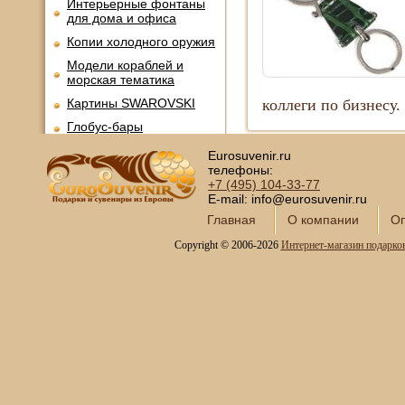
Интерьерные фонтаны
для дома и офиса
Копии холодного оружия
Модели кораблей и
морская тематика
Картины SWAROVSKI
коллеги по бизнесу.
Глобус-бары
Сувениры SWAROVSKI
Eurosuvenir.ru
телефоны:
Книги в кожаном
+7 (495)
104-33-77
переплете
E-mail: info@eurosuvenir.ru
Фотоальбомы и
Главная
О компании
Оп
фоторамки
Copyright © 2006-2026
Интернет-магазин подарко
Шкатулки в подарок
Наборы для пикника
Мини - бары
Наборы для спиртного и
подарочные штофы
Сервизы кофейные
Сервизы чайные