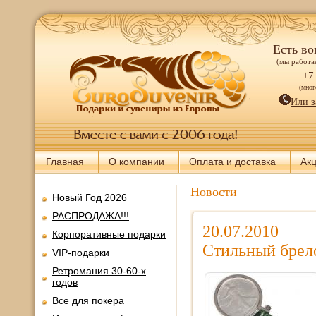
Есть во
(мы работае
+7
(мно
Или з
Главная
О компании
Оплата и доставка
Ак
Новости
Новый Год 2026
РАСПРОДАЖА!!!
20.07.2010
Корпоративные подарки
Стильный брело
VIP-подарки
Ретромания 30-60-х
годов
Все для покера